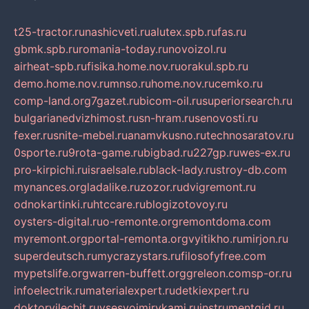
t25-tractor.ru
nashicveti.ru
alutex.spb.ru
fas.ru
gbmk.spb.ru
romania-today.ru
novoizol.ru
airheat-spb.ru
fisika.home.nov.ru
orakul.spb.ru
demo.home.nov.ru
mnso.ru
home.nov.ru
cemko.ru
comp-land.org
7gazet.ru
bicom-oil.ru
superiorsearch.ru
bulgarianedvizhimost.ru
sn-hram.ru
senovosti.ru
fexer.ru
snite-mebel.ru
anamvkusno.ru
technosaratov.ru
0sporte.ru
9rota-game.ru
bigbad.ru
227gp.ru
wes-ex.ru
pro-kirpichi.ru
israelsale.ru
black-lady.ru
stroy-db.com
mynances.org
ladalike.ru
zozor.ru
dvigremont.ru
odnokartinki.ru
htccare.ru
blogizotovoy.ru
oysters-digital.ru
o-remonte.org
remontdoma.com
myremont.org
portal-remonta.org
vyitikho.ru
mirjon.ru
superdeutsch.ru
mycrazystars.ru
filosofyfree.com
mypetslife.org
warren-buffett.org
greleon.com
sp-or.ru
infoelectrik.ru
materialexpert.ru
detkiexpert.ru
doktorvilechit.ru
vsesvoimirykami.ru
instrumentgid.ru