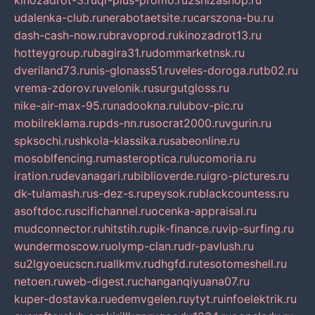
kinozadrot-3.ru
qr-plus-promo.ru
2shizashop.ru
udalenka-club.ru
nerabotaetsite.ru
carszona-bu.ru
dash-cash-now.ru
bravoprod.ru
kinozadrot13.ru
hotteygroup.ru
bagira31.ru
dommarketnsk.ru
dveriland73.ru
nis-glonass51.ru
veles-doroga.ru
tb02.ru
vrema-zdorov.ru
velonik.ru
surgutgloss.ru
nike-air-max-95.ru
nadookna.ru
lubov-pic.ru
mobilreklama.ru
pds-nn.ru
socrat2000.ru
vgurin.ru
spksochi.ru
shkola-klassika.ru
sabeonline.ru
mosoblfencing.ru
masteroptica.ru
lucomoria.ru
iration.ru
devanagari.ru
biblioverde.ru
igro-pictures.ru
dk-tulamash.ru
s-dez-s.ru
peysok.ru
blackcountess.ru
asoftdoc.ru
scifichannel.ru
ocenka-appraisal.ru
mudconnector.ru
hitstih.ru
pik-finance.ru
vip-surfing.ru
wundermoscow.ru
olymp-clan.ru
dr-pavlush.ru
su2lgyoeucscn.ru
allkmv.ru
dhgfd.ru
tesotomeshell.ru
netoen.ru
web-digest.ru
changanqiyuana07.ru
kuper-dostavka.ru
edemvgelen.ru
ytyt.ru
infoelektrik.ru