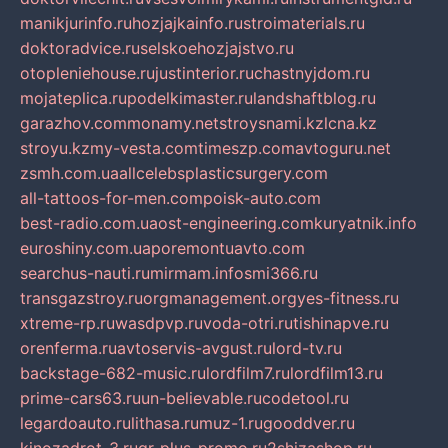
manikjurinfo.ru
hozjajkainfo.ru
stroimaterials.ru
doktoradvice.ru
selskoehozjajstvo.ru
otopleniehouse.ru
justinterior.ru
chastnyjdom.ru
mojateplica.ru
podelkimaster.ru
landshaftblog.ru
garazhov.com
monamy.net
stroysnami.kz
lcna.kz
stroyu.kz
my-vesta.com
timeszp.com
avtoguru.net
zsmh.com.ua
allcelebsplasticsurgery.com
all-tattoos-for-men.com
poisk-auto.com
best-radio.com.ua
ost-engineering.com
kuryatnik.info
euroshiny.com.ua
poremontuavto.com
searchus-nauti.ru
mirmam.info
smi366.ru
transgazstroy.ru
orgmanagement.org
yes-fitness.ru
xtreme-rp.ru
wasdpvp.ru
voda-otri.ru
tishinapve.ru
orenferma.ru
avtoservis-avgust.ru
lord-tv.ru
backstage-682-music.ru
lordfilm7.ru
lordfilm13.ru
prime-cars63.ru
un-believable.ru
codetool.ru
legardoauto.ru
lithasa.ru
muz-1.ru
gooddver.ru