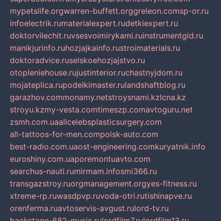
mypetslife.org
warren-buffett.org
greleon.com
sp-or.ru
infoelectrik.ru
materialexpert.ru
detkiexpert.ru
doktorvilechit.ru
vsesvoimirykami.ru
instrumentgid.ru
manikjurinfo.ru
hozjajkainfo.ru
stroimaterials.ru
doktoradvice.ru
selskoehozjajstvo.ru
otopleniehouse.ru
justinterior.ru
chastnyjdom.ru
mojateplica.ru
podelkimaster.ru
landshaftblog.ru
garazhov.com
monamy.net
stroysnami.kz
lcna.kz
stroyu.kz
my-vesta.com
timeszp.com
avtoguru.net
zsmh.com.ua
allcelebsplasticsurgery.com
all-tattoos-for-men.com
poisk-auto.com
best-radio.com.ua
ost-engineering.com
kuryatnik.info
euroshiny.com.ua
poremontuavto.com
searchus-nauti.ru
mirmam.info
smi366.ru
transgazstroy.ru
orgmanagement.org
yes-fitness.ru
xtreme-rp.ru
wasdpvp.ru
voda-otri.ru
tishinapve.ru
orenferma.ru
avtoservis-avgust.ru
lord-tv.ru
backstage-682-music.ru
lordfilm7.ru
lordfilm13.ru