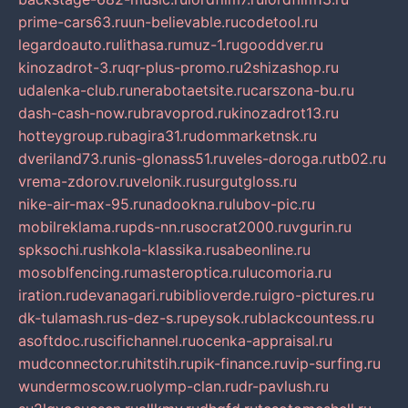
prime-cars63.ru
un-believable.ru
codetool.ru
legardoauto.ru
lithasa.ru
muz-1.ru
gooddver.ru
kinozadrot-3.ru
qr-plus-promo.ru
2shizashop.ru
udalenka-club.ru
nerabotaetsite.ru
carszona-bu.ru
dash-cash-now.ru
bravoprod.ru
kinozadrot13.ru
hotteygroup.ru
bagira31.ru
dommarketnsk.ru
dveriland73.ru
nis-glonass51.ru
veles-doroga.ru
tb02.ru
vrema-zdorov.ru
velonik.ru
surgutgloss.ru
nike-air-max-95.ru
nadookna.ru
lubov-pic.ru
mobilreklama.ru
pds-nn.ru
socrat2000.ru
vgurin.ru
spksochi.ru
shkola-klassika.ru
sabeonline.ru
mosoblfencing.ru
masteroptica.ru
lucomoria.ru
iration.ru
devanagari.ru
biblioverde.ru
igro-pictures.ru
dk-tulamash.ru
s-dez-s.ru
peysok.ru
blackcountess.ru
asoftdoc.ru
scifichannel.ru
ocenka-appraisal.ru
mudconnector.ru
hitstih.ru
pik-finance.ru
vip-surfing.ru
wundermoscow.ru
olymp-clan.ru
dr-pavlush.ru