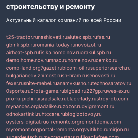
строительству и ремонту
Актуальный каталог компаний по всей России
t25-tractor.ru
nashicveti.ru
alutex.spb.ru
fas.ru
gbmk.spb.ru
romania-today.ru
novoizol.ru
airheat-spb.ru
fisika.home.nov.ru
orakul.spb.ru
demo.home.nov.ru
mnso.ru
home.nov.ru
cemko.ru
comp-land.org
7gazet.ru
bicom-oil.ru
superiorsearch.ru
bulgarianedvizhimost.ru
sn-hram.ru
senovosti.ru
fexer.ru
snite-mebel.ru
anamvkusno.ru
technosaratov.ru
0sporte.ru
9rota-game.ru
bigbad.ru
227gp.ru
wes-ex.ru
pro-kirpichi.ru
israelsale.ru
black-lady.ru
stroy-db.com
mynances.org
ladalike.ru
zozor.ru
dvigremont.ru
odnokartinki.ru
htccare.ru
blogizotovoy.ru
oysters-digital.ru
o-remonte.org
remontdoma.com
myremont.org
portal-remonta.org
vyitikho.ru
mirjon.ru
superdeutsch.ru
mycrazystars.ru
filosofyfree.com