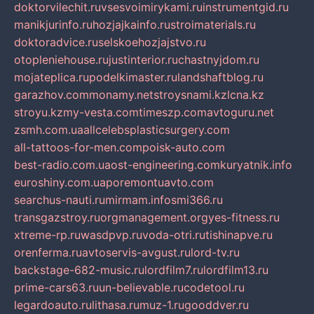
doktorvilechit.ru
vsesvoimirykami.ru
instrumentgid.ru
manikjurinfo.ru
hozjajkainfo.ru
stroimaterials.ru
doktoradvice.ru
selskoehozjajstvo.ru
otopleniehouse.ru
justinterior.ru
chastnyjdom.ru
mojateplica.ru
podelkimaster.ru
landshaftblog.ru
garazhov.com
monamy.net
stroysnami.kz
lcna.kz
stroyu.kz
my-vesta.com
timeszp.com
avtoguru.net
zsmh.com.ua
allcelebsplasticsurgery.com
all-tattoos-for-men.com
poisk-auto.com
best-radio.com.ua
ost-engineering.com
kuryatnik.info
euroshiny.com.ua
poremontuavto.com
searchus-nauti.ru
mirmam.info
smi366.ru
transgazstroy.ru
orgmanagement.org
yes-fitness.ru
xtreme-rp.ru
wasdpvp.ru
voda-otri.ru
tishinapve.ru
orenferma.ru
avtoservis-avgust.ru
lord-tv.ru
backstage-682-music.ru
lordfilm7.ru
lordfilm13.ru
prime-cars63.ru
un-believable.ru
codetool.ru
legardoauto.ru
lithasa.ru
muz-1.ru
gooddver.ru