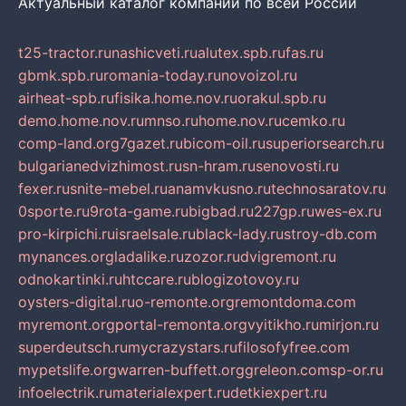
Актуальный каталог компаний по всей России
t25-tractor.ru
nashicveti.ru
alutex.spb.ru
fas.ru
gbmk.spb.ru
romania-today.ru
novoizol.ru
airheat-spb.ru
fisika.home.nov.ru
orakul.spb.ru
demo.home.nov.ru
mnso.ru
home.nov.ru
cemko.ru
comp-land.org
7gazet.ru
bicom-oil.ru
superiorsearch.ru
bulgarianedvizhimost.ru
sn-hram.ru
senovosti.ru
fexer.ru
snite-mebel.ru
anamvkusno.ru
technosaratov.ru
0sporte.ru
9rota-game.ru
bigbad.ru
227gp.ru
wes-ex.ru
pro-kirpichi.ru
israelsale.ru
black-lady.ru
stroy-db.com
mynances.org
ladalike.ru
zozor.ru
dvigremont.ru
odnokartinki.ru
htccare.ru
blogizotovoy.ru
oysters-digital.ru
o-remonte.org
remontdoma.com
myremont.org
portal-remonta.org
vyitikho.ru
mirjon.ru
superdeutsch.ru
mycrazystars.ru
filosofyfree.com
mypetslife.org
warren-buffett.org
greleon.com
sp-or.ru
infoelectrik.ru
materialexpert.ru
detkiexpert.ru