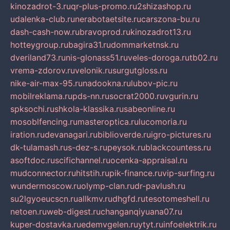
kinozadrot-3.ru
qr-plus-promo.ru
2shizashop.ru
udalenka-club.ru
nerabotaetsite.ru
carszona-bu.ru
dash-cash-now.ru
bravoprod.ru
kinozadrot13.ru
hotteygroup.ru
bagira31.ru
dommarketnsk.ru
dveriland73.ru
nis-glonass51.ru
veles-doroga.ru
tb02.ru
vrema-zdorov.ru
velonik.ru
surgutgloss.ru
nike-air-max-95.ru
nadookna.ru
lubov-pic.ru
mobilreklama.ru
pds-nn.ru
socrat2000.ru
vgurin.ru
spksochi.ru
shkola-klassika.ru
sabeonline.ru
mosoblfencing.ru
masteroptica.ru
lucomoria.ru
iration.ru
devanagari.ru
biblioverde.ru
igro-pictures.ru
dk-tulamash.ru
s-dez-s.ru
peysok.ru
blackcountess.ru
asoftdoc.ru
scifichannel.ru
ocenka-appraisal.ru
mudconnector.ru
hitstih.ru
pik-finance.ru
vip-surfing.ru
wundermoscow.ru
olymp-clan.ru
dr-pavlush.ru
su2lgyoeucscn.ru
allkmv.ru
dhgfd.ru
tesotomeshell.ru
netoen.ru
web-digest.ru
changanqiyuana07.ru
kuper-dostavka.ru
edemvgelen.ru
ytyt.ru
infoelektrik.ru