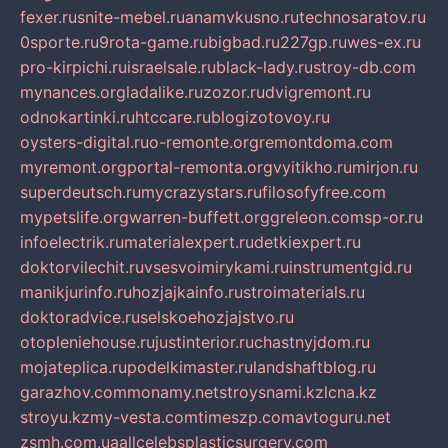
fexer.ru
snite-mebel.ru
anamvkusno.ru
technosaratov.ru
0sporte.ru
9rota-game.ru
bigbad.ru
227gp.ru
wes-ex.ru
pro-kirpichi.ru
israelsale.ru
black-lady.ru
stroy-db.com
mynances.org
ladalike.ru
zozor.ru
dvigremont.ru
odnokartinki.ru
htccare.ru
blogizotovoy.ru
oysters-digital.ru
o-remonte.org
remontdoma.com
myremont.org
portal-remonta.org
vyitikho.ru
mirjon.ru
superdeutsch.ru
mycrazystars.ru
filosofyfree.com
mypetslife.org
warren-buffett.org
greleon.com
sp-or.ru
infoelectrik.ru
materialexpert.ru
detkiexpert.ru
doktorvilechit.ru
vsesvoimirykami.ru
instrumentgid.ru
manikjurinfo.ru
hozjajkainfo.ru
stroimaterials.ru
doktoradvice.ru
selskoehozjajstvo.ru
otopleniehouse.ru
justinterior.ru
chastnyjdom.ru
mojateplica.ru
podelkimaster.ru
landshaftblog.ru
garazhov.com
monamy.net
stroysnami.kz
lcna.kz
stroyu.kz
my-vesta.com
timeszp.com
avtoguru.net
zsmh.com.ua
allcelebsplasticsurgery.com