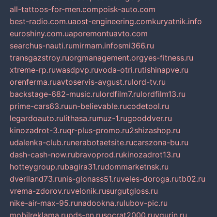
all-tattoos-for-men.com
poisk-auto.com
best-radio.com.ua
ost-engineering.com
kuryatnik.info
euroshiny.com.ua
poremontuavto.com
searchus-nauti.ru
mirmam.info
smi366.ru
transgazstroy.ru
orgmanagement.org
yes-fitness.ru
xtreme-rp.ru
wasdpvp.ru
voda-otri.ru
tishinapve.ru
orenferma.ru
avtoservis-avgust.ru
lord-tv.ru
backstage-682-music.ru
lordfilm7.ru
lordfilm13.ru
prime-cars63.ru
un-believable.ru
codetool.ru
legardoauto.ru
lithasa.ru
muz-1.ru
gooddver.ru
kinozadrot-3.ru
qr-plus-promo.ru
2shizashop.ru
udalenka-club.ru
nerabotaetsite.ru
carszona-bu.ru
dash-cash-now.ru
bravoprod.ru
kinozadrot13.ru
hotteygroup.ru
bagira31.ru
dommarketnsk.ru
dveriland73.ru
nis-glonass51.ru
veles-doroga.ru
tb02.ru
vrema-zdorov.ru
velonik.ru
surgutgloss.ru
nike-air-max-95.ru
nadookna.ru
lubov-pic.ru
mobilreklama.ru
pds-nn.ru
socrat2000.ru
vgurin.ru