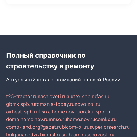
Полный справочник по
строительству и ремонту
Актуальный каталог компаний по всей России
t25-tractor.ru
nashicveti.ru
alutex.spb.ru
fas.ru
gbmk.spb.ru
romania-today.ru
novoizol.ru
airheat-spb.ru
fisika.home.nov.ru
orakul.spb.ru
demo.home.nov.ru
mnso.ru
home.nov.ru
cemko.ru
comp-land.org
7gazet.ru
bicom-oil.ru
superiorsearch.ru
bulgarianedvizhimost.ru
sn-hram.ru
senovosti.ru