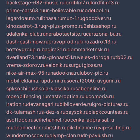
backstage-682-music.ru
lordfilm7.ru
lordfilm13.ru
prime-cars63.ru
un-believable.ru
codetool.ru
legardoauto.ru
lithasa.ru
muz-1.ru
gooddver.ru
kinozadrot-3.ru
qr-plus-promo.ru
2shizashop.ru
udalenka-club.ru
nerabotaetsite.ru
carszona-bu.ru
dash-cash-now.ru
bravoprod.ru
kinozadrot13.ru
hotteygroup.ru
bagira31.ru
dommarketnsk.ru
dveriland73.ru
nis-glonass51.ru
veles-doroga.ru
tb02.ru
vrema-zdorov.ru
velonik.ru
surgutgloss.ru
nike-air-max-95.ru
nadookna.ru
lubov-pic.ru
mobilreklama.ru
pds-nn.ru
socrat2000.ru
vgurin.ru
spksochi.ru
shkola-klassika.ru
sabeonline.ru
mosoblfencing.ru
masteroptica.ru
lucomoria.ru
iration.ru
devanagari.ru
biblioverde.ru
igro-pictures.ru
dk-tulamash.ru
s-dez-s.ru
peysok.ru
blackcountess.ru
asoftdoc.ru
scifichannel.ru
ocenka-appraisal.ru
mudconnector.ru
hitstih.ru
pik-finance.ru
vip-surfing.ru
wundermoscow.ru
olymp-clan.ru
dr-pavlush.ru