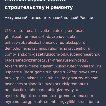
строительству и ремонту
Актуальный каталог компаний по всей России
t25-tractor.ru
nashicveti.ru
alutex.spb.ru
fas.ru
gbmk.spb.ru
romania-today.ru
novoizol.ru
airheat-spb.ru
fisika.home.nov.ru
orakul.spb.ru
demo.home.nov.ru
mnso.ru
home.nov.ru
cemko.ru
comp-land.org
7gazet.ru
bicom-oil.ru
superiorsearch.ru
bulgarianedvizhimost.ru
sn-hram.ru
senovosti.ru
fexer.ru
snite-mebel.ru
anamvkusno.ru
technosaratov.ru
0sporte.ru
9rota-game.ru
bigbad.ru
227gp.ru
wes-ex.ru
pro-kirpichi.ru
israelsale.ru
black-lady.ru
stroy-db.com
mynances.org
ladalike.ru
zozor.ru
dvigremont.ru
odnokartinki.ru
htccare.ru
blogizotovoy.ru
oysters-digital.ru
o-remonte.org
remontdoma.com
myremont.org
portal-remonta.org
vyitikho.ru
mirjon.ru