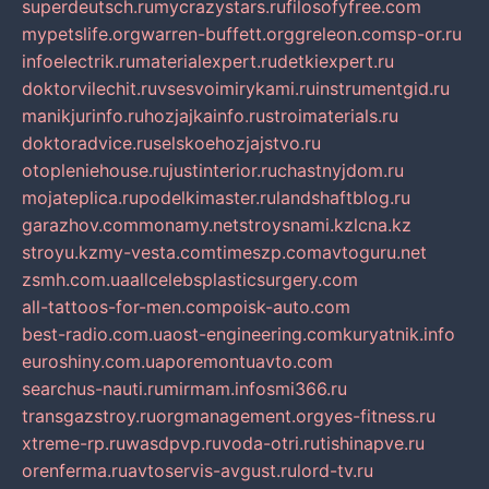
superdeutsch.ru
mycrazystars.ru
filosofyfree.com
mypetslife.org
warren-buffett.org
greleon.com
sp-or.ru
infoelectrik.ru
materialexpert.ru
detkiexpert.ru
doktorvilechit.ru
vsesvoimirykami.ru
instrumentgid.ru
manikjurinfo.ru
hozjajkainfo.ru
stroimaterials.ru
doktoradvice.ru
selskoehozjajstvo.ru
otopleniehouse.ru
justinterior.ru
chastnyjdom.ru
mojateplica.ru
podelkimaster.ru
landshaftblog.ru
garazhov.com
monamy.net
stroysnami.kz
lcna.kz
stroyu.kz
my-vesta.com
timeszp.com
avtoguru.net
zsmh.com.ua
allcelebsplasticsurgery.com
all-tattoos-for-men.com
poisk-auto.com
best-radio.com.ua
ost-engineering.com
kuryatnik.info
euroshiny.com.ua
poremontuavto.com
searchus-nauti.ru
mirmam.info
smi366.ru
transgazstroy.ru
orgmanagement.org
yes-fitness.ru
xtreme-rp.ru
wasdpvp.ru
voda-otri.ru
tishinapve.ru
orenferma.ru
avtoservis-avgust.ru
lord-tv.ru