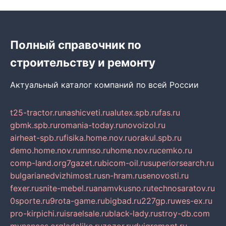
Полный справочник по
строительству и ремонту
Актуальный каталог компаний по всей России
t25-tractor.ru
nashicveti.ru
alutex.spb.ru
fas.ru
gbmk.spb.ru
romania-today.ru
novoizol.ru
airheat-spb.ru
fisika.home.nov.ru
orakul.spb.ru
demo.home.nov.ru
mnso.ru
home.nov.ru
cemko.ru
comp-land.org
7gazet.ru
bicom-oil.ru
superiorsearch.ru
bulgarianedvizhimost.ru
sn-hram.ru
senovosti.ru
fexer.ru
snite-mebel.ru
anamvkusno.ru
technosaratov.ru
0sporte.ru
9rota-game.ru
bigbad.ru
227gp.ru
wes-ex.ru
pro-kirpichi.ru
israelsale.ru
black-lady.ru
stroy-db.com