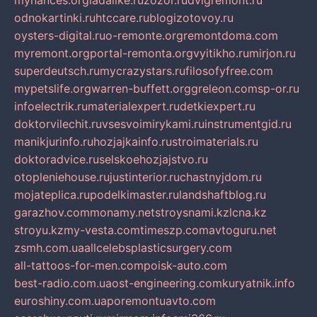
mynances.org
ladalike.ru
zozor.ru
dvigremont.ru
odnokartinki.ru
htccare.ru
blogizotovoy.ru
oysters-digital.ru
o-remonte.org
remontdoma.com
myremont.org
portal-remonta.org
vyitikho.ru
mirjon.ru
superdeutsch.ru
mycrazystars.ru
filosofyfree.com
mypetslife.org
warren-buffett.org
greleon.com
sp-or.ru
infoelectrik.ru
materialexpert.ru
detkiexpert.ru
doktorvilechit.ru
vsesvoimirykami.ru
instrumentgid.ru
manikjurinfo.ru
hozjajkainfo.ru
stroimaterials.ru
doktoradvice.ru
selskoehozjajstvo.ru
otopleniehouse.ru
justinterior.ru
chastnyjdom.ru
mojateplica.ru
podelkimaster.ru
landshaftblog.ru
garazhov.com
monamy.net
stroysnami.kz
lcna.kz
stroyu.kz
my-vesta.com
timeszp.com
avtoguru.net
zsmh.com.ua
allcelebsplasticsurgery.com
all-tattoos-for-men.com
poisk-auto.com
best-radio.com.ua
ost-engineering.com
kuryatnik.info
euroshiny.com.ua
poremontuavto.com