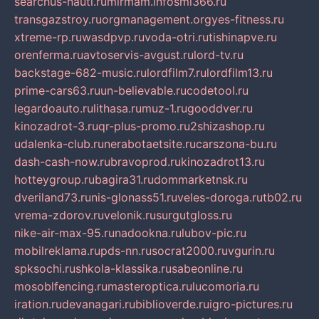
searchus-nauti.ru
mirmam.info
smi366.ru
transgazstroy.ru
orgmanagement.org
yes-fitness.ru
xtreme-rp.ru
wasdpvp.ru
voda-otri.ru
tishinapve.ru
orenferma.ru
avtoservis-avgust.ru
lord-tv.ru
backstage-682-music.ru
lordfilm7.ru
lordfilm13.ru
prime-cars63.ru
un-believable.ru
codetool.ru
legardoauto.ru
lithasa.ru
muz-1.ru
gooddver.ru
kinozadrot-3.ru
qr-plus-promo.ru
2shizashop.ru
udalenka-club.ru
nerabotaetsite.ru
carszona-bu.ru
dash-cash-now.ru
bravoprod.ru
kinozadrot13.ru
hotteygroup.ru
bagira31.ru
dommarketnsk.ru
dveriland73.ru
nis-glonass51.ru
veles-doroga.ru
tb02.ru
vrema-zdorov.ru
velonik.ru
surgutgloss.ru
nike-air-max-95.ru
nadookna.ru
lubov-pic.ru
mobilreklama.ru
pds-nn.ru
socrat2000.ru
vgurin.ru
spksochi.ru
shkola-klassika.ru
sabeonline.ru
mosoblfencing.ru
masteroptica.ru
lucomoria.ru
iration.ru
devanagari.ru
biblioverde.ru
igro-pictures.ru