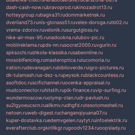
dash-cash-now.ru
bravoprod.ru
kinozadrot13.ru
hotteygroup.ru
bagira31.ru
dommarketnsk.ru
dveriland73.ru
nis-glonass51.ru
veles-doroga.ru
tb02.ru
vrema-zdorov.ru
velonik.ru
surgutgloss.ru
nike-air-max-95.ru
nadookna.ru
lubov-pic.ru
mobilreklama.ru
pds-nn.ru
socrat2000.ru
vgurin.ru
spksochi.ru
shkola-klassika.ru
sabeonline.ru
mosoblfencing.ru
masteroptica.ru
lucomoria.ru
iration.ru
devanagari.ru
biblioverde.ru
igro-pictures.ru
dk-tulamash.ru
s-dez-s.ru
peysok.ru
blackcountess.ru
asoftdoc.ru
scifichannel.ru
ocenka-appraisal.ru
mudconnector.ru
hitstih.ru
pik-finance.ru
vip-surfing.ru
wundermoscow.ru
olymp-clan.ru
dr-pavlush.ru
su2lgyoeucscn.ru
allkmv.ru
dhgfd.ru
tesotomeshell.ru
netoen.ru
web-digest.ru
changanqiyuana07.ru
kuper-dostavka.ru
edemvgelen.ru
ytyt.ru
infoelektrik.ru
everafterclub.org
kirillkgr.ru
goodv1234.ru
oopslady.ru