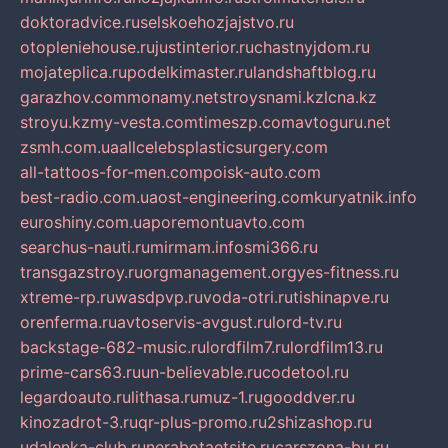
doktoradvice.ru
selskoehozjajstvo.ru
otopleniehouse.ru
justinterior.ru
chastnyjdom.ru
mojateplica.ru
podelkimaster.ru
landshaftblog.ru
garazhov.com
monamy.net
stroysnami.kz
lcna.kz
stroyu.kz
my-vesta.com
timeszp.com
avtoguru.net
zsmh.com.ua
allcelebsplasticsurgery.com
all-tattoos-for-men.com
poisk-auto.com
best-radio.com.ua
ost-engineering.com
kuryatnik.info
euroshiny.com.ua
poremontuavto.com
searchus-nauti.ru
mirmam.info
smi366.ru
transgazstroy.ru
orgmanagement.org
yes-fitness.ru
xtreme-rp.ru
wasdpvp.ru
voda-otri.ru
tishinapve.ru
orenferma.ru
avtoservis-avgust.ru
lord-tv.ru
backstage-682-music.ru
lordfilm7.ru
lordfilm13.ru
prime-cars63.ru
un-believable.ru
codetool.ru
legardoauto.ru
lithasa.ru
muz-1.ru
gooddver.ru
kinozadrot-3.ru
qr-plus-promo.ru
2shizashop.ru
udalenka-club.ru
nerabotaetsite.ru
carszona-bu.ru