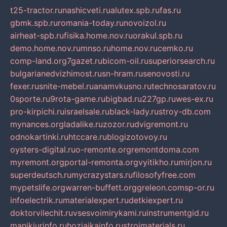
t25-tractor.ru
nashicveti.ru
alutex.spb.ru
fas.ru
gbmk.spb.ru
romania-today.ru
novoizol.ru
airheat-spb.ru
fisika.home.nov.ru
orakul.spb.ru
demo.home.nov.ru
mnso.ru
home.nov.ru
cemko.ru
comp-land.org
7gazet.ru
bicom-oil.ru
superiorsearch.ru
bulgarianedvizhimost.ru
sn-hram.ru
senovosti.ru
fexer.ru
snite-mebel.ru
anamvkusno.ru
technosaratov.ru
0sporte.ru
9rota-game.ru
bigbad.ru
227gp.ru
wes-ex.ru
pro-kirpichi.ru
israelsale.ru
black-lady.ru
stroy-db.com
mynances.org
ladalike.ru
zozor.ru
dvigremont.ru
odnokartinki.ru
htccare.ru
blogizotovoy.ru
oysters-digital.ru
o-remonte.org
remontdoma.com
myremont.org
portal-remonta.org
vyitikho.ru
mirjon.ru
superdeutsch.ru
mycrazystars.ru
filosofyfree.com
mypetslife.org
warren-buffett.org
greleon.com
sp-or.ru
infoelectrik.ru
materialexpert.ru
detkiexpert.ru
doktorvilechit.ru
vsesvoimirykami.ru
instrumentgid.ru
manikjurinfo.ru
hozjajkainfo.ru
stroimaterials.ru