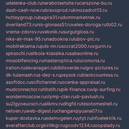
udalenka-club.ru
nerabotaetsite.ru
carszona-bu.ru
dash-cash-now.ru
bravoprod.ru
kinozadrot13.ru
hotteygroup.ru
bagira31.ru
dommarketnsk.ru
dveriland73.ru
nis-glonass51.ru
veles-doroga.ru
tb02.ru
vrema-zdorov.ru
velonik.ru
surgutgloss.ru
nike-air-max-95.ru
nadookna.ru
lubov-pic.ru
mobilreklama.ru
pds-nn.ru
socrat2000.ru
vgurin.ru
spksochi.ru
shkola-klassika.ru
sabeonline.ru
mosoblfencing.ru
masteroptica.ru
lucomoria.ru
iration.ru
devanagari.ru
biblioverde.ru
igro-pictures.ru
dk-tulamash.ru
s-dez-s.ru
peysok.ru
blackcountess.ru
asoftdoc.ru
scifichannel.ru
ocenka-appraisal.ru
mudconnector.ru
hitstih.ru
pik-finance.ru
vip-surfing.ru
wundermoscow.ru
olymp-clan.ru
dr-pavlush.ru
su2lgyoeucscn.ru
allkmv.ru
dhgfd.ru
tesotomeshell.ru
netoen.ru
web-digest.ru
changanqiyuana07.ru
kuper-dostavka.ru
edemvgelen.ru
ytyt.ru
infoelektrik.ru
everafterclub.org
kirillkgr.ru
goodv1234.ru
oopslady.ru