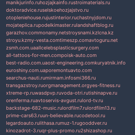
manikjurinfo.ru
hozjajkainfo.ru
stroimaterials.ru
doktoradvice.ru
selskoehozjajstvo.ru
otopleniehouse.ru
justinterior.ru
chastnyjdom.ru
mojateplica.ru
podelkimaster.ru
landshaftblog.ru
garazhov.com
monamy.net
stroysnami.kz
lcna.kz
stroyu.kz
my-vesta.com
timeszp.com
avtoguru.net
zsmh.com.ua
allcelebsplasticsurgery.com
all-tattoos-for-men.com
poisk-auto.com
best-radio.com.ua
ost-engineering.com
kuryatnik.info
euroshiny.com.ua
poremontuavto.com
searchus-nauti.ru
mirmam.info
smi366.ru
transgazstroy.ru
orgmanagement.org
yes-fitness.ru
xtreme-rp.ru
wasdpvp.ru
voda-otri.ru
tishinapve.ru
orenferma.ru
avtoservis-avgust.ru
lord-tv.ru
backstage-682-music.ru
lordfilm7.ru
lordfilm13.ru
prime-cars63.ru
un-believable.ru
codetool.ru
legardoauto.ru
lithasa.ru
muz-1.ru
gooddver.ru
kinozadrot-3.ru
qr-plus-promo.ru
2shizashop.ru