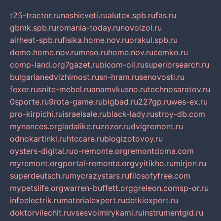
t25-tractor.ru
nashicveti.ru
alutex.spb.ru
fas.ru
gbmk.spb.ru
romania-today.ru
novoizol.ru
airheat-spb.ru
fisika.home.nov.ru
orakul.spb.ru
demo.home.nov.ru
mnso.ru
home.nov.ru
cemko.ru
comp-land.org
7gazet.ru
bicom-oil.ru
superiorsearch.ru
bulgarianedvizhimost.ru
sn-hram.ru
senovosti.ru
fexer.ru
snite-mebel.ru
anamvkusno.ru
technosaratov.ru
0sporte.ru
9rota-game.ru
bigbad.ru
227gp.ru
wes-ex.ru
pro-kirpichi.ru
israelsale.ru
black-lady.ru
stroy-db.com
mynances.org
ladalike.ru
zozor.ru
dvigremont.ru
odnokartinki.ru
htccare.ru
blogizotovoy.ru
oysters-digital.ru
o-remonte.org
remontdoma.com
myremont.org
portal-remonta.org
vyitikho.ru
mirjon.ru
superdeutsch.ru
mycrazystars.ru
filosofyfree.com
mypetslife.org
warren-buffett.org
greleon.com
sp-or.ru
infoelectrik.ru
materialexpert.ru
detkiexpert.ru
doktorvilechit.ru
vsesvoimirykami.ru
instrumentgid.ru