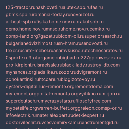
t25-tractor.ru
nashicveti.ru
alutex.spb.ru
fas.ru
gbmk.spb.ru
romania-today.ru
novoizol.ru
airheat-spb.ru
fisika.home.nov.ru
orakul.spb.ru
demo.home.nov.ru
mnso.ru
home.nov.ru
cemko.ru
comp-land.org
7gazet.ru
bicom-oil.ru
superiorsearch.ru
bulgarianedvizhimost.ru
sn-hram.ru
senovosti.ru
fexer.ru
snite-mebel.ru
anamvkusno.ru
technosaratov.ru
0sporte.ru
9rota-game.ru
bigbad.ru
227gp.ru
wes-ex.ru
pro-kirpichi.ru
israelsale.ru
black-lady.ru
stroy-db.com
mynances.org
ladalike.ru
zozor.ru
dvigremont.ru
odnokartinki.ru
htccare.ru
blogizotovoy.ru
oysters-digital.ru
o-remonte.org
remontdoma.com
myremont.org
portal-remonta.org
vyitikho.ru
mirjon.ru
superdeutsch.ru
mycrazystars.ru
filosofyfree.com
mypetslife.org
warren-buffett.org
greleon.com
sp-or.ru
infoelectrik.ru
materialexpert.ru
detkiexpert.ru
doktorvilechit.ru
vsesvoimirykami.ru
instrumentgid.ru