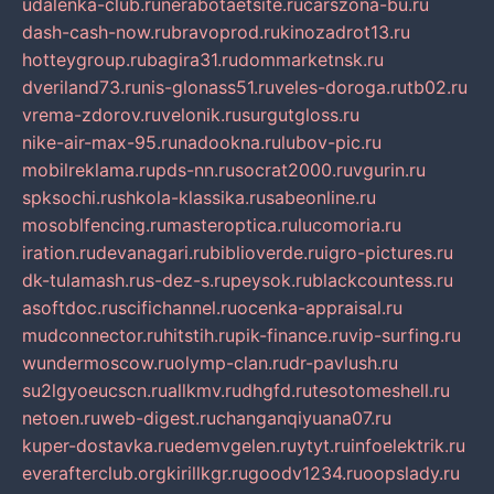
udalenka-club.ru
nerabotaetsite.ru
carszona-bu.ru
dash-cash-now.ru
bravoprod.ru
kinozadrot13.ru
hotteygroup.ru
bagira31.ru
dommarketnsk.ru
dveriland73.ru
nis-glonass51.ru
veles-doroga.ru
tb02.ru
vrema-zdorov.ru
velonik.ru
surgutgloss.ru
nike-air-max-95.ru
nadookna.ru
lubov-pic.ru
mobilreklama.ru
pds-nn.ru
socrat2000.ru
vgurin.ru
spksochi.ru
shkola-klassika.ru
sabeonline.ru
mosoblfencing.ru
masteroptica.ru
lucomoria.ru
iration.ru
devanagari.ru
biblioverde.ru
igro-pictures.ru
dk-tulamash.ru
s-dez-s.ru
peysok.ru
blackcountess.ru
asoftdoc.ru
scifichannel.ru
ocenka-appraisal.ru
mudconnector.ru
hitstih.ru
pik-finance.ru
vip-surfing.ru
wundermoscow.ru
olymp-clan.ru
dr-pavlush.ru
su2lgyoeucscn.ru
allkmv.ru
dhgfd.ru
tesotomeshell.ru
netoen.ru
web-digest.ru
changanqiyuana07.ru
kuper-dostavka.ru
edemvgelen.ru
ytyt.ru
infoelektrik.ru
everafterclub.org
kirillkgr.ru
goodv1234.ru
oopslady.ru