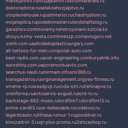
manikjurinfo.ru
hozjajkainfo.ru
stroimaterials.ru
doktoradvice.ru
selskoehozjajstvo.ru
otopleniehouse.ru
justinterior.ru
chastnyjdom.ru
mojateplica.ru
podelkimaster.ru
landshaftblog.ru
garazhov.com
monamy.net
stroysnami.kz
lcna.kz
stroyu.kz
my-vesta.com
timeszp.com
avtoguru.net
zsmh.com.ua
allcelebsplasticsurgery.com
all-tattoos-for-men.com
poisk-auto.com
best-radio.com.ua
ost-engineering.com
kuryatnik.info
euroshiny.com.ua
poremontuavto.com
searchus-nauti.ru
mirmam.info
smi366.ru
transgazstroy.ru
orgmanagement.org
yes-fitness.ru
xtreme-rp.ru
wasdpvp.ru
voda-otri.ru
tishinapve.ru
orenferma.ru
avtoservis-avgust.ru
lord-tv.ru
backstage-682-music.ru
lordfilm7.ru
lordfilm13.ru
prime-cars63.ru
un-believable.ru
codetool.ru
legardoauto.ru
lithasa.ru
muz-1.ru
gooddver.ru
kinozadrot-3.ru
qr-plus-promo.ru
2shizashop.ru