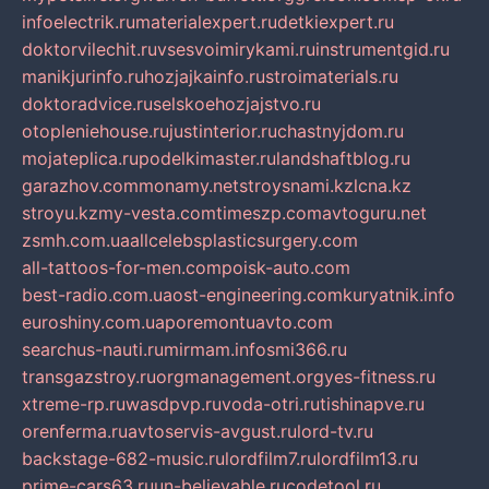
infoelectrik.ru
materialexpert.ru
detkiexpert.ru
doktorvilechit.ru
vsesvoimirykami.ru
instrumentgid.ru
manikjurinfo.ru
hozjajkainfo.ru
stroimaterials.ru
doktoradvice.ru
selskoehozjajstvo.ru
otopleniehouse.ru
justinterior.ru
chastnyjdom.ru
mojateplica.ru
podelkimaster.ru
landshaftblog.ru
garazhov.com
monamy.net
stroysnami.kz
lcna.kz
stroyu.kz
my-vesta.com
timeszp.com
avtoguru.net
zsmh.com.ua
allcelebsplasticsurgery.com
all-tattoos-for-men.com
poisk-auto.com
best-radio.com.ua
ost-engineering.com
kuryatnik.info
euroshiny.com.ua
poremontuavto.com
searchus-nauti.ru
mirmam.info
smi366.ru
transgazstroy.ru
orgmanagement.org
yes-fitness.ru
xtreme-rp.ru
wasdpvp.ru
voda-otri.ru
tishinapve.ru
orenferma.ru
avtoservis-avgust.ru
lord-tv.ru
backstage-682-music.ru
lordfilm7.ru
lordfilm13.ru
prime-cars63.ru
un-believable.ru
codetool.ru