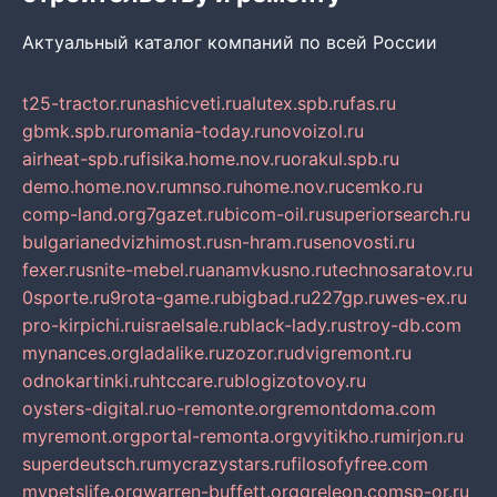
Актуальный каталог компаний по всей России
t25-tractor.ru
nashicveti.ru
alutex.spb.ru
fas.ru
gbmk.spb.ru
romania-today.ru
novoizol.ru
airheat-spb.ru
fisika.home.nov.ru
orakul.spb.ru
demo.home.nov.ru
mnso.ru
home.nov.ru
cemko.ru
comp-land.org
7gazet.ru
bicom-oil.ru
superiorsearch.ru
bulgarianedvizhimost.ru
sn-hram.ru
senovosti.ru
fexer.ru
snite-mebel.ru
anamvkusno.ru
technosaratov.ru
0sporte.ru
9rota-game.ru
bigbad.ru
227gp.ru
wes-ex.ru
pro-kirpichi.ru
israelsale.ru
black-lady.ru
stroy-db.com
mynances.org
ladalike.ru
zozor.ru
dvigremont.ru
odnokartinki.ru
htccare.ru
blogizotovoy.ru
oysters-digital.ru
o-remonte.org
remontdoma.com
myremont.org
portal-remonta.org
vyitikho.ru
mirjon.ru
superdeutsch.ru
mycrazystars.ru
filosofyfree.com
mypetslife.org
warren-buffett.org
greleon.com
sp-or.ru