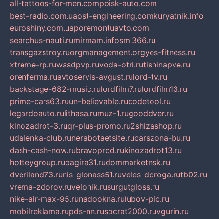
all-tattoos-for-men.com
poisk-auto.com
best-radio.com.ua
ost-engineering.com
kuryatnik.info
euroshiny.com.ua
poremontuavto.com
searchus-nauti.ru
mirmam.info
smi366.ru
transgazstroy.ru
orgmanagement.org
yes-fitness.ru
xtreme-rp.ru
wasdpvp.ru
voda-otri.ru
tishinapve.ru
orenferma.ru
avtoservis-avgust.ru
lord-tv.ru
backstage-682-music.ru
lordfilm7.ru
lordfilm13.ru
prime-cars63.ru
un-believable.ru
codetool.ru
legardoauto.ru
lithasa.ru
muz-1.ru
gooddver.ru
kinozadrot-3.ru
qr-plus-promo.ru
2shizashop.ru
udalenka-club.ru
nerabotaetsite.ru
carszona-bu.ru
dash-cash-now.ru
bravoprod.ru
kinozadrot13.ru
hotteygroup.ru
bagira31.ru
dommarketnsk.ru
dveriland73.ru
nis-glonass51.ru
veles-doroga.ru
tb02.ru
vrema-zdorov.ru
velonik.ru
surgutgloss.ru
nike-air-max-95.ru
nadookna.ru
lubov-pic.ru
mobilreklama.ru
pds-nn.ru
socrat2000.ru
vgurin.ru