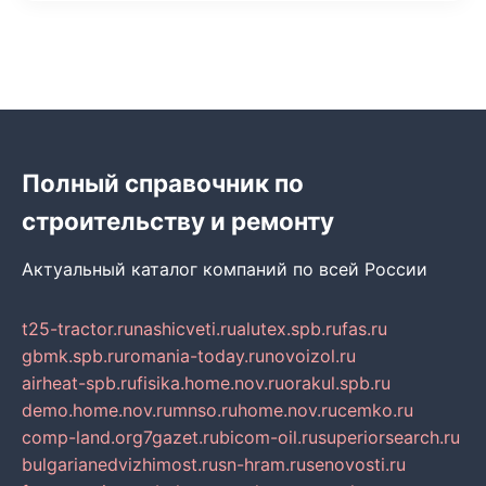
Полный справочник по
строительству и ремонту
Актуальный каталог компаний по всей России
t25-tractor.ru
nashicveti.ru
alutex.spb.ru
fas.ru
gbmk.spb.ru
romania-today.ru
novoizol.ru
airheat-spb.ru
fisika.home.nov.ru
orakul.spb.ru
demo.home.nov.ru
mnso.ru
home.nov.ru
cemko.ru
comp-land.org
7gazet.ru
bicom-oil.ru
superiorsearch.ru
bulgarianedvizhimost.ru
sn-hram.ru
senovosti.ru