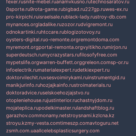
fexer.ru
snite-mebel.ru
anamvkusno.ru
technosaratov.ru
0sporte.ru
9rota-game.ru
bigbad.ru
227gp.ru
wes-ex.ru
pro-kirpichi.ru
israelsale.ru
black-lady.ru
stroy-db.com
mynances.org
ladalike.ru
zozor.ru
dvigremont.ru
odnokartinki.ru
htccare.ru
blogizotovoy.ru
oysters-digital.ru
o-remonte.org
remontdoma.com
myremont.org
portal-remonta.org
vyitikho.ru
mirjon.ru
superdeutsch.ru
mycrazystars.ru
filosofyfree.com
mypetslife.org
warren-buffett.org
greleon.com
sp-or.ru
infoelectrik.ru
materialexpert.ru
detkiexpert.ru
doktorvilechit.ru
vsesvoimirykami.ru
instrumentgid.ru
manikjurinfo.ru
hozjajkainfo.ru
stroimaterials.ru
doktoradvice.ru
selskoehozjajstvo.ru
otopleniehouse.ru
justinterior.ru
chastnyjdom.ru
mojateplica.ru
podelkimaster.ru
landshaftblog.ru
garazhov.com
monamy.net
stroysnami.kz
lcna.kz
stroyu.kz
my-vesta.com
timeszp.com
avtoguru.net
zsmh.com.ua
allcelebsplasticsurgery.com