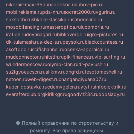
nike-air-max-95.ru
nadookna.ru
lubov-pic.ru
mobilreklama.ru
pds-nn.ru
socrat2000.ru
vgurin.ru
spksochi.ru
shkola-klassika.ru
sabeonline.ru
mosoblfencing.ru
masteroptica.ru
lucomoria.ru
iration.ru
devanagari.ru
biblioverde.ru
igro-pictures.ru
dk-tulamash.ru
s-dez-s.ru
peysok.ru
blackcountess.ru
asoftdoc.ru
scifichannel.ru
ocenka-appraisal.ru
mudconnector.ru
hitstih.ru
pik-finance.ru
vip-surfing.ru
wundermoscow.ru
olymp-clan.ru
dr-pavlush.ru
su2lgyoeucscn.ru
allkmv.ru
dhgfd.ru
tesotomeshell.ru
netoen.ru
web-digest.ru
changanqiyuana07.ru
kuper-dostavka.ru
edemvgelen.ru
ytyt.ru
infoelektrik.ru
everafterclub.org
kirillkgr.ru
goodv1234.ru
oopslady.ru
© Полный справочник по строительству и
ремонту. Все права защищены.