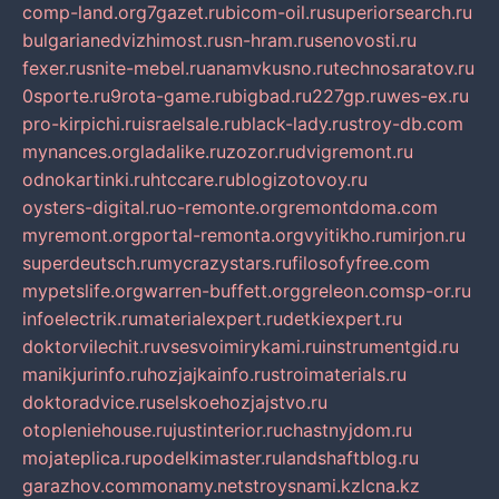
comp-land.org
7gazet.ru
bicom-oil.ru
superiorsearch.ru
bulgarianedvizhimost.ru
sn-hram.ru
senovosti.ru
fexer.ru
snite-mebel.ru
anamvkusno.ru
technosaratov.ru
0sporte.ru
9rota-game.ru
bigbad.ru
227gp.ru
wes-ex.ru
pro-kirpichi.ru
israelsale.ru
black-lady.ru
stroy-db.com
mynances.org
ladalike.ru
zozor.ru
dvigremont.ru
odnokartinki.ru
htccare.ru
blogizotovoy.ru
oysters-digital.ru
o-remonte.org
remontdoma.com
myremont.org
portal-remonta.org
vyitikho.ru
mirjon.ru
superdeutsch.ru
mycrazystars.ru
filosofyfree.com
mypetslife.org
warren-buffett.org
greleon.com
sp-or.ru
infoelectrik.ru
materialexpert.ru
detkiexpert.ru
doktorvilechit.ru
vsesvoimirykami.ru
instrumentgid.ru
manikjurinfo.ru
hozjajkainfo.ru
stroimaterials.ru
doktoradvice.ru
selskoehozjajstvo.ru
otopleniehouse.ru
justinterior.ru
chastnyjdom.ru
mojateplica.ru
podelkimaster.ru
landshaftblog.ru
garazhov.com
monamy.net
stroysnami.kz
lcna.kz