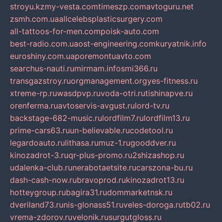
stroyu.kz
my-vesta.com
timeszp.com
avtoguru.net
zsmh.com.ua
allcelebsplasticsurgery.com
all-tattoos-for-men.com
poisk-auto.com
best-radio.com.ua
ost-engineering.com
kuryatnik.info
euroshiny.com.ua
poremontuavto.com
searchus-nauti.ru
mirmam.info
smi366.ru
transgazstroy.ru
orgmanagement.org
yes-fitness.ru
xtreme-rp.ru
wasdpvp.ru
voda-otri.ru
tishinapve.ru
orenferma.ru
avtoservis-avgust.ru
lord-tv.ru
backstage-682-music.ru
lordfilm7.ru
lordfilm13.ru
prime-cars63.ru
un-believable.ru
codetool.ru
legardoauto.ru
lithasa.ru
muz-1.ru
gooddver.ru
kinozadrot-3.ru
qr-plus-promo.ru
2shizashop.ru
udalenka-club.ru
nerabotaetsite.ru
carszona-bu.ru
dash-cash-now.ru
bravoprod.ru
kinozadrot13.ru
hotteygroup.ru
bagira31.ru
dommarketnsk.ru
dveriland73.ru
nis-glonass51.ru
veles-doroga.ru
tb02.ru
vrema-zdorov.ru
velonik.ru
surgutgloss.ru