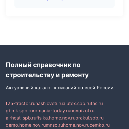
Полный справочник по
строительству и ремонту
Актуальный каталог компаний по всей России
t25-tractor.ru
nashicveti.ru
alutex.spb.ru
fas.ru
gbmk.spb.ru
romania-today.ru
novoizol.ru
airheat-spb.ru
fisika.home.nov.ru
orakul.spb.ru
demo.home.nov.ru
mnso.ru
home.nov.ru
cemko.ru