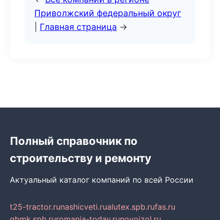
Приволжский федеральный округ
|
Главная страница
→
Полный справочник по
строительству и ремонту
Актуальный каталог компаний по всей России
t25-tractor.ru
nashicveti.ru
alutex.spb.ru
fas.ru
gbmk.spb.ru
romania-today.ru
novoizol.ru