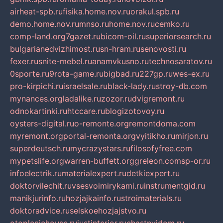
airheat-spb.ru
fisika.home.nov.ru
orakul.spb.ru
demo.home.nov.ru
mnso.ru
home.nov.ru
cemko.ru
comp-land.org
7gazet.ru
bicom-oil.ru
superiorsearch.ru
bulgarianedvizhimost.ru
sn-hram.ru
senovosti.ru
fexer.ru
snite-mebel.ru
anamvkusno.ru
technosaratov.ru
0sporte.ru
9rota-game.ru
bigbad.ru
227gp.ru
wes-ex.ru
pro-kirpichi.ru
israelsale.ru
black-lady.ru
stroy-db.com
mynances.org
ladalike.ru
zozor.ru
dvigremont.ru
odnokartinki.ru
htccare.ru
blogizotovoy.ru
oysters-digital.ru
o-remonte.org
remontdoma.com
myremont.org
portal-remonta.org
vyitikho.ru
mirjon.ru
superdeutsch.ru
mycrazystars.ru
filosofyfree.com
mypetslife.org
warren-buffett.org
greleon.com
sp-or.ru
infoelectrik.ru
materialexpert.ru
detkiexpert.ru
doktorvilechit.ru
vsesvoimirykami.ru
instrumentgid.ru
manikjurinfo.ru
hozjajkainfo.ru
stroimaterials.ru
doktoradvice.ru
selskoehozjajstvo.ru