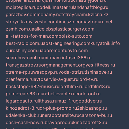
otopleniehouse.ru
justinterior.ru
chastnyjdom.ru
mojateplica.ru
podelkimaster.ru
landshaftblog.ru
garazhov.com
monamy.net
stroysnami.kz
lcna.kz
stroyu.kz
my-vesta.com
timeszp.com
avtoguru.net
zsmh.com.ua
allcelebsplasticsurgery.com
all-tattoos-for-men.com
poisk-auto.com
best-radio.com.ua
ost-engineering.com
kuryatnik.info
euroshiny.com.ua
poremontuavto.com
searchus-nauti.ru
mirmam.info
smi366.ru
transgazstroy.ru
orgmanagement.org
yes-fitness.ru
xtreme-rp.ru
wasdpvp.ru
voda-otri.ru
tishinapve.ru
orenferma.ru
avtoservis-avgust.ru
lord-tv.ru
backstage-682-music.ru
lordfilm7.ru
lordfilm13.ru
prime-cars63.ru
un-believable.ru
codetool.ru
legardoauto.ru
lithasa.ru
muz-1.ru
gooddver.ru
kinozadrot-3.ru
qr-plus-promo.ru
2shizashop.ru
udalenka-club.ru
nerabotaetsite.ru
carszona-bu.ru
dash-cash-now.ru
bravoprod.ru
kinozadrot13.ru