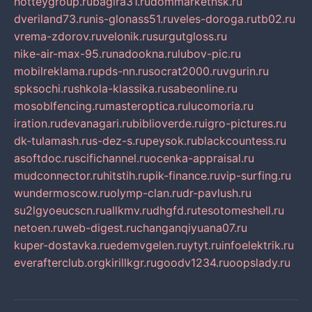
hotteygroup.ru
bagira31.ru
dommarketnsk.ru
dveriland73.ru
nis-glonass51.ru
veles-doroga.ru
tb02.ru
vrema-zdorov.ru
velonik.ru
surgutgloss.ru
nike-air-max-95.ru
nadookna.ru
lubov-pic.ru
mobilreklama.ru
pds-nn.ru
socrat2000.ru
vgurin.ru
spksochi.ru
shkola-klassika.ru
sabeonline.ru
mosoblfencing.ru
masteroptica.ru
lucomoria.ru
iration.ru
devanagari.ru
biblioverde.ru
igro-pictures.ru
dk-tulamash.ru
s-dez-s.ru
peysok.ru
blackcountess.ru
asoftdoc.ru
scifichannel.ru
ocenka-appraisal.ru
mudconnector.ru
hitstih.ru
pik-finance.ru
vip-surfing.ru
wundermoscow.ru
olymp-clan.ru
dr-pavlush.ru
su2lgyoeucscn.ru
allkmv.ru
dhgfd.ru
tesotomeshell.ru
netoen.ru
web-digest.ru
changanqiyuana07.ru
kuper-dostavka.ru
edemvgelen.ru
ytyt.ru
infoelektrik.ru
everafterclub.org
kirillkgr.ru
goodv1234.ru
oopslady.ru