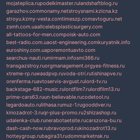
mojateplica.ru
podelkimaster.ru
landshaftblog.ru
garazhov.com
monamy.net
stroysnami.kz
lcna.kz
stroyu.kz
my-vesta.com
timeszp.com
avtoguru.net
zsmh.com.ua
allcelebsplasticsurgery.com
all-tattoos-for-men.com
poisk-auto.com
best-radio.com.ua
ost-engineering.com
kuryatnik.info
euroshiny.com.ua
poremontuavto.com
searchus-nauti.ru
mirmam.info
smi366.ru
transgazstroy.ru
orgmanagement.org
yes-fitness.ru
xtreme-rp.ru
wasdpvp.ru
voda-otri.ru
tishinapve.ru
orenferma.ru
avtoservis-avgust.ru
lord-tv.ru
backstage-682-music.ru
lordfilm7.ru
lordfilm13.ru
prime-cars63.ru
un-believable.ru
codetool.ru
legardoauto.ru
lithasa.ru
muz-1.ru
gooddver.ru
kinozadrot-3.ru
qr-plus-promo.ru
2shizashop.ru
udalenka-club.ru
nerabotaetsite.ru
carszona-bu.ru
dash-cash-now.ru
bravoprod.ru
kinozadrot13.ru
hotteygroup.ru
bagira31.ru
dommarketnsk.ru