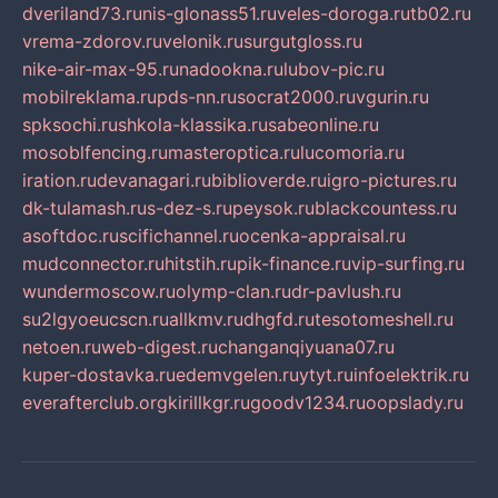
dveriland73.ru
nis-glonass51.ru
veles-doroga.ru
tb02.ru
vrema-zdorov.ru
velonik.ru
surgutgloss.ru
nike-air-max-95.ru
nadookna.ru
lubov-pic.ru
mobilreklama.ru
pds-nn.ru
socrat2000.ru
vgurin.ru
spksochi.ru
shkola-klassika.ru
sabeonline.ru
mosoblfencing.ru
masteroptica.ru
lucomoria.ru
iration.ru
devanagari.ru
biblioverde.ru
igro-pictures.ru
dk-tulamash.ru
s-dez-s.ru
peysok.ru
blackcountess.ru
asoftdoc.ru
scifichannel.ru
ocenka-appraisal.ru
mudconnector.ru
hitstih.ru
pik-finance.ru
vip-surfing.ru
wundermoscow.ru
olymp-clan.ru
dr-pavlush.ru
su2lgyoeucscn.ru
allkmv.ru
dhgfd.ru
tesotomeshell.ru
netoen.ru
web-digest.ru
changanqiyuana07.ru
kuper-dostavka.ru
edemvgelen.ru
ytyt.ru
infoelektrik.ru
everafterclub.org
kirillkgr.ru
goodv1234.ru
oopslady.ru