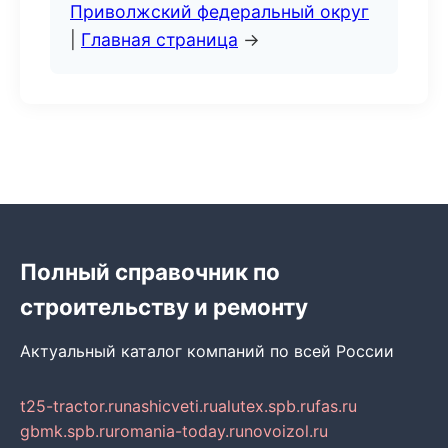
Приволжский федеральный округ
|
Главная страница
→
Полный справочник по
строительству и ремонту
Актуальный каталог компаний по всей России
t25-tractor.ru
nashicveti.ru
alutex.spb.ru
fas.ru
gbmk.spb.ru
romania-today.ru
novoizol.ru