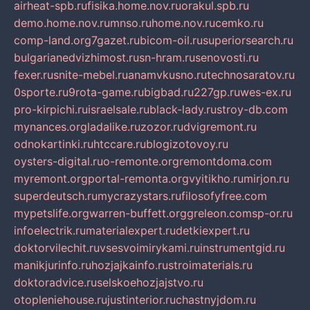
airheat-spb.ru
fisika.home.nov.ru
orakul.spb.ru
demo.home.nov.ru
mnso.ru
home.nov.ru
cemko.ru
comp-land.org
7gazet.ru
bicom-oil.ru
superiorsearch.ru
bulgarianedvizhimost.ru
sn-hram.ru
senovosti.ru
fexer.ru
snite-mebel.ru
anamvkusno.ru
technosaratov.ru
0sporte.ru
9rota-game.ru
bigbad.ru
227gp.ru
wes-ex.ru
pro-kirpichi.ru
israelsale.ru
black-lady.ru
stroy-db.com
mynances.org
ladalike.ru
zozor.ru
dvigremont.ru
odnokartinki.ru
htccare.ru
blogizotovoy.ru
oysters-digital.ru
o-remonte.org
remontdoma.com
myremont.org
portal-remonta.org
vyitikho.ru
mirjon.ru
superdeutsch.ru
mycrazystars.ru
filosofyfree.com
mypetslife.org
warren-buffett.org
greleon.com
sp-or.ru
infoelectrik.ru
materialexpert.ru
detkiexpert.ru
doktorvilechit.ru
vsesvoimirykami.ru
instrumentgid.ru
manikjurinfo.ru
hozjajkainfo.ru
stroimaterials.ru
doktoradvice.ru
selskoehozjajstvo.ru
otopleniehouse.ru
justinterior.ru
chastnyjdom.ru