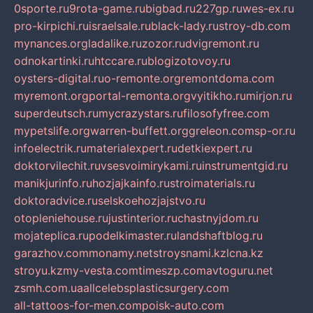
0sporte.ru
9rota-game.ru
bigbad.ru
227gp.ru
wes-ex.ru
pro-kirpichi.ru
israelsale.ru
black-lady.ru
stroy-db.com
mynances.org
ladalike.ru
zozor.ru
dvigremont.ru
odnokartinki.ru
htccare.ru
blogizotovoy.ru
oysters-digital.ru
o-remonte.org
remontdoma.com
myremont.org
portal-remonta.org
vyitikho.ru
mirjon.ru
superdeutsch.ru
mycrazystars.ru
filosofyfree.com
mypetslife.org
warren-buffett.org
greleon.com
sp-or.ru
infoelectrik.ru
materialexpert.ru
detkiexpert.ru
doktorvilechit.ru
vsesvoimirykami.ru
instrumentgid.ru
manikjurinfo.ru
hozjajkainfo.ru
stroimaterials.ru
doktoradvice.ru
selskoehozjajstvo.ru
otopleniehouse.ru
justinterior.ru
chastnyjdom.ru
mojateplica.ru
podelkimaster.ru
landshaftblog.ru
garazhov.com
monamy.net
stroysnami.kz
lcna.kz
stroyu.kz
my-vesta.com
timeszp.com
avtoguru.net
zsmh.com.ua
allcelebsplasticsurgery.com
all-tattoos-for-men.com
poisk-auto.com