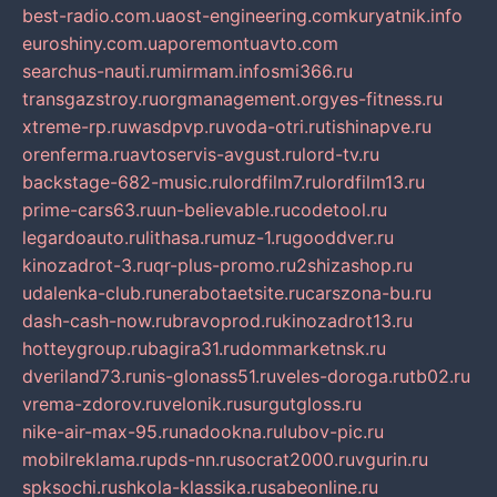
best-radio.com.ua
ost-engineering.com
kuryatnik.info
euroshiny.com.ua
poremontuavto.com
searchus-nauti.ru
mirmam.info
smi366.ru
transgazstroy.ru
orgmanagement.org
yes-fitness.ru
xtreme-rp.ru
wasdpvp.ru
voda-otri.ru
tishinapve.ru
orenferma.ru
avtoservis-avgust.ru
lord-tv.ru
backstage-682-music.ru
lordfilm7.ru
lordfilm13.ru
prime-cars63.ru
un-believable.ru
codetool.ru
legardoauto.ru
lithasa.ru
muz-1.ru
gooddver.ru
kinozadrot-3.ru
qr-plus-promo.ru
2shizashop.ru
udalenka-club.ru
nerabotaetsite.ru
carszona-bu.ru
dash-cash-now.ru
bravoprod.ru
kinozadrot13.ru
hotteygroup.ru
bagira31.ru
dommarketnsk.ru
dveriland73.ru
nis-glonass51.ru
veles-doroga.ru
tb02.ru
vrema-zdorov.ru
velonik.ru
surgutgloss.ru
nike-air-max-95.ru
nadookna.ru
lubov-pic.ru
mobilreklama.ru
pds-nn.ru
socrat2000.ru
vgurin.ru
spksochi.ru
shkola-klassika.ru
sabeonline.ru