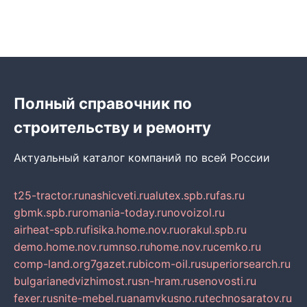
Полный справочник по
строительству и ремонту
Актуальный каталог компаний по всей России
t25-tractor.ru
nashicveti.ru
alutex.spb.ru
fas.ru
gbmk.spb.ru
romania-today.ru
novoizol.ru
airheat-spb.ru
fisika.home.nov.ru
orakul.spb.ru
demo.home.nov.ru
mnso.ru
home.nov.ru
cemko.ru
comp-land.org
7gazet.ru
bicom-oil.ru
superiorsearch.ru
bulgarianedvizhimost.ru
sn-hram.ru
senovosti.ru
fexer.ru
snite-mebel.ru
anamvkusno.ru
technosaratov.ru