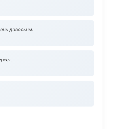
чень довольны.
джет.