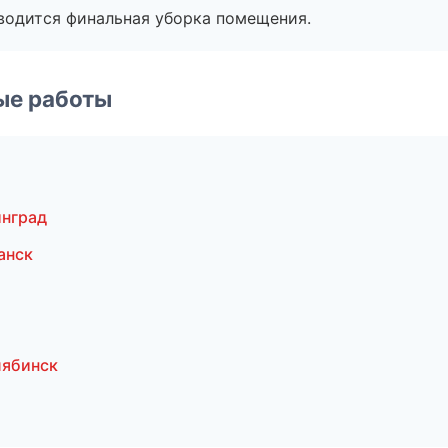
оводится финальная уборка помещения.
ые работы
инград
анск
лябинск