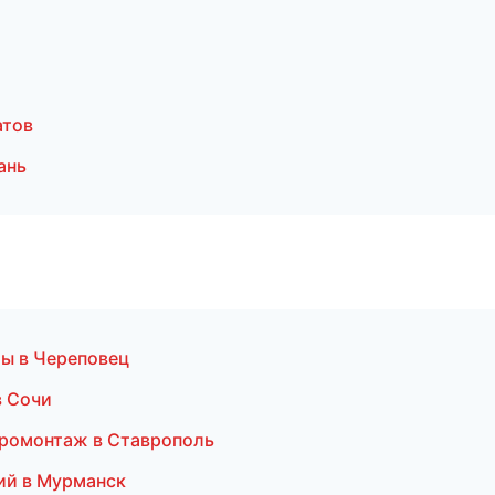
атов
ань
мы в Череповец
в Сочи
тромонтаж в Ставрополь
ий в Мурманск