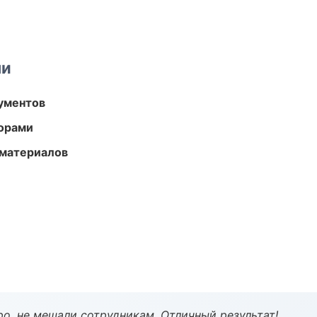
ми
ументов
торами
 материалов
о, не мешали сотрудникам. Отличный результат!