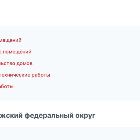
омещений
а помещений
льство домов
технические работы
аботы
лжский федеральный округ