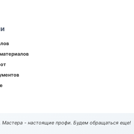
ми
алов
 материалов
бот
ументов
те
. Мастера - настоящие профи. Будем обращаться еще!