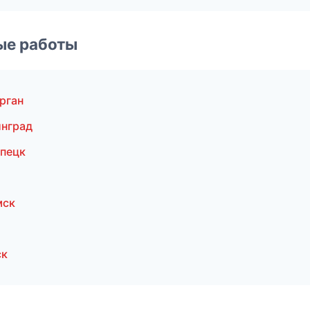
ые работы
рган
инград
пецк
мск
ск