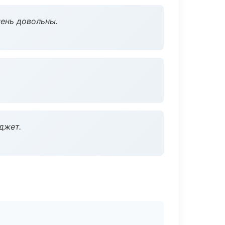
чень довольны.
джет.