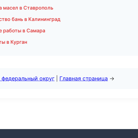
 масел в Ставрополь
ство бань в Калининград
е работы в Самара
ы в Курган
 федеральный округ
|
Главная страница
→