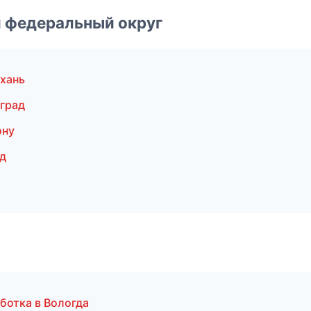
 федеральный округ
хань
град
ону
д
ботка в Вологда