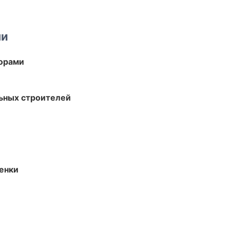
ми
торами
ьных строителей
енки