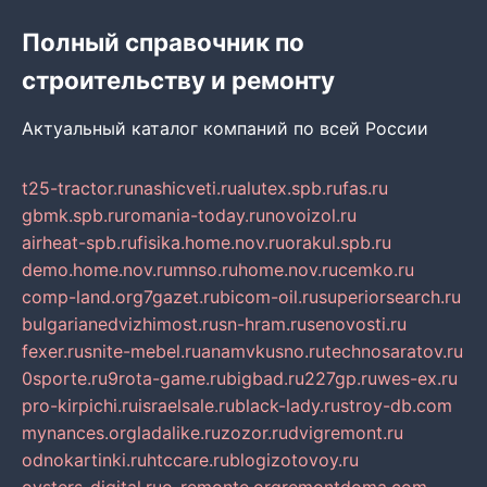
Полный справочник по
строительству и ремонту
Актуальный каталог компаний по всей России
t25-tractor.ru
nashicveti.ru
alutex.spb.ru
fas.ru
gbmk.spb.ru
romania-today.ru
novoizol.ru
airheat-spb.ru
fisika.home.nov.ru
orakul.spb.ru
demo.home.nov.ru
mnso.ru
home.nov.ru
cemko.ru
comp-land.org
7gazet.ru
bicom-oil.ru
superiorsearch.ru
bulgarianedvizhimost.ru
sn-hram.ru
senovosti.ru
fexer.ru
snite-mebel.ru
anamvkusno.ru
technosaratov.ru
0sporte.ru
9rota-game.ru
bigbad.ru
227gp.ru
wes-ex.ru
pro-kirpichi.ru
israelsale.ru
black-lady.ru
stroy-db.com
mynances.org
ladalike.ru
zozor.ru
dvigremont.ru
odnokartinki.ru
htccare.ru
blogizotovoy.ru