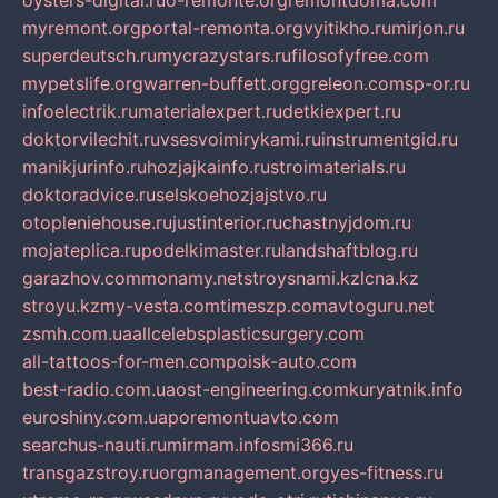
oysters-digital.ru
o-remonte.org
remontdoma.com
myremont.org
portal-remonta.org
vyitikho.ru
mirjon.ru
superdeutsch.ru
mycrazystars.ru
filosofyfree.com
mypetslife.org
warren-buffett.org
greleon.com
sp-or.ru
infoelectrik.ru
materialexpert.ru
detkiexpert.ru
doktorvilechit.ru
vsesvoimirykami.ru
instrumentgid.ru
manikjurinfo.ru
hozjajkainfo.ru
stroimaterials.ru
doktoradvice.ru
selskoehozjajstvo.ru
otopleniehouse.ru
justinterior.ru
chastnyjdom.ru
mojateplica.ru
podelkimaster.ru
landshaftblog.ru
garazhov.com
monamy.net
stroysnami.kz
lcna.kz
stroyu.kz
my-vesta.com
timeszp.com
avtoguru.net
zsmh.com.ua
allcelebsplasticsurgery.com
all-tattoos-for-men.com
poisk-auto.com
best-radio.com.ua
ost-engineering.com
kuryatnik.info
euroshiny.com.ua
poremontuavto.com
searchus-nauti.ru
mirmam.info
smi366.ru
transgazstroy.ru
orgmanagement.org
yes-fitness.ru