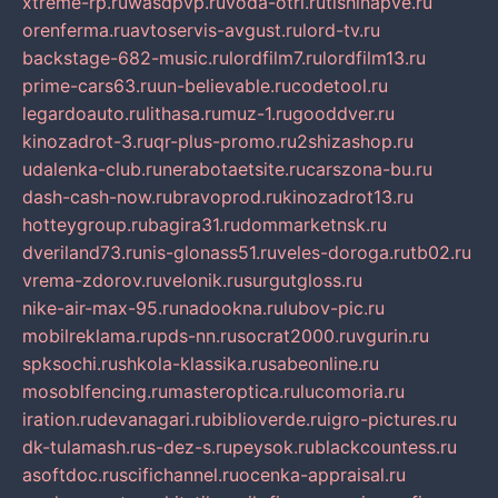
xtreme-rp.ru
wasdpvp.ru
voda-otri.ru
tishinapve.ru
orenferma.ru
avtoservis-avgust.ru
lord-tv.ru
backstage-682-music.ru
lordfilm7.ru
lordfilm13.ru
prime-cars63.ru
un-believable.ru
codetool.ru
legardoauto.ru
lithasa.ru
muz-1.ru
gooddver.ru
kinozadrot-3.ru
qr-plus-promo.ru
2shizashop.ru
udalenka-club.ru
nerabotaetsite.ru
carszona-bu.ru
dash-cash-now.ru
bravoprod.ru
kinozadrot13.ru
hotteygroup.ru
bagira31.ru
dommarketnsk.ru
dveriland73.ru
nis-glonass51.ru
veles-doroga.ru
tb02.ru
vrema-zdorov.ru
velonik.ru
surgutgloss.ru
nike-air-max-95.ru
nadookna.ru
lubov-pic.ru
mobilreklama.ru
pds-nn.ru
socrat2000.ru
vgurin.ru
spksochi.ru
shkola-klassika.ru
sabeonline.ru
mosoblfencing.ru
masteroptica.ru
lucomoria.ru
iration.ru
devanagari.ru
biblioverde.ru
igro-pictures.ru
dk-tulamash.ru
s-dez-s.ru
peysok.ru
blackcountess.ru
asoftdoc.ru
scifichannel.ru
ocenka-appraisal.ru