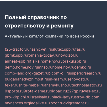
Полный справочник по
строительству и ремонту
Актуальный каталог компаний по всей России
t25-tractor.ru
nashicveti.ru
alutex.spb.ru
fas.ru
gbmk.spb.ru
romania-today.ru
novoizol.ru
airheat-spb.ru
fisika.home.nov.ru
orakul.spb.ru
demo.home.nov.ru
mnso.ru
home.nov.ru
cemko.ru
comp-land.org
7gazet.ru
bicom-oil.ru
superiorsearch.ru
bulgarianedvizhimost.ru
sn-hram.ru
senovosti.ru
fexer.ru
snite-mebel.ru
anamvkusno.ru
technosaratov.ru
0sporte.ru
9rota-game.ru
bigbad.ru
227gp.ru
wes-ex.ru
pro-kirpichi.ru
israelsale.ru
black-lady.ru
stroy-db.com
mynances.org
ladalike.ru
zozor.ru
dvigremont.ru