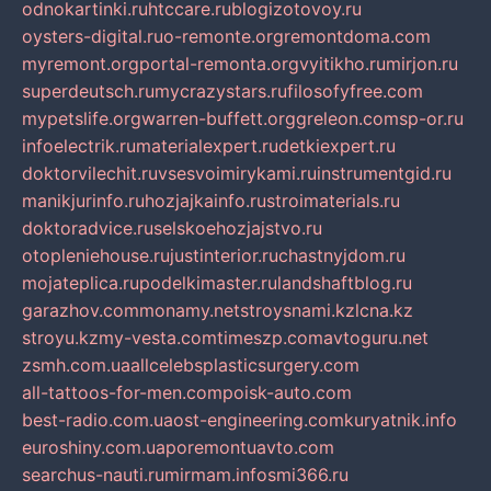
odnokartinki.ru
htccare.ru
blogizotovoy.ru
oysters-digital.ru
o-remonte.org
remontdoma.com
myremont.org
portal-remonta.org
vyitikho.ru
mirjon.ru
superdeutsch.ru
mycrazystars.ru
filosofyfree.com
mypetslife.org
warren-buffett.org
greleon.com
sp-or.ru
infoelectrik.ru
materialexpert.ru
detkiexpert.ru
doktorvilechit.ru
vsesvoimirykami.ru
instrumentgid.ru
manikjurinfo.ru
hozjajkainfo.ru
stroimaterials.ru
doktoradvice.ru
selskoehozjajstvo.ru
otopleniehouse.ru
justinterior.ru
chastnyjdom.ru
mojateplica.ru
podelkimaster.ru
landshaftblog.ru
garazhov.com
monamy.net
stroysnami.kz
lcna.kz
stroyu.kz
my-vesta.com
timeszp.com
avtoguru.net
zsmh.com.ua
allcelebsplasticsurgery.com
all-tattoos-for-men.com
poisk-auto.com
best-radio.com.ua
ost-engineering.com
kuryatnik.info
euroshiny.com.ua
poremontuavto.com
searchus-nauti.ru
mirmam.info
smi366.ru