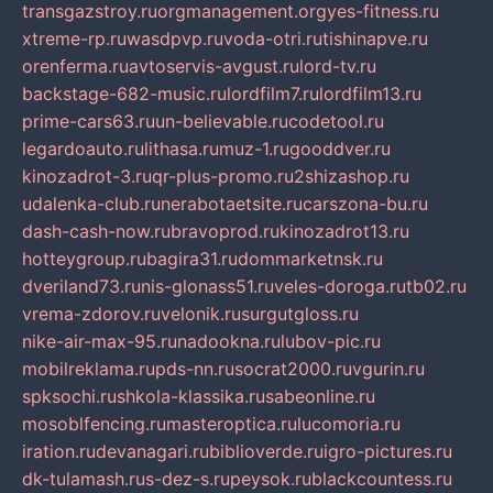
transgazstroy.ru
orgmanagement.org
yes-fitness.ru
xtreme-rp.ru
wasdpvp.ru
voda-otri.ru
tishinapve.ru
orenferma.ru
avtoservis-avgust.ru
lord-tv.ru
backstage-682-music.ru
lordfilm7.ru
lordfilm13.ru
prime-cars63.ru
un-believable.ru
codetool.ru
legardoauto.ru
lithasa.ru
muz-1.ru
gooddver.ru
kinozadrot-3.ru
qr-plus-promo.ru
2shizashop.ru
udalenka-club.ru
nerabotaetsite.ru
carszona-bu.ru
dash-cash-now.ru
bravoprod.ru
kinozadrot13.ru
hotteygroup.ru
bagira31.ru
dommarketnsk.ru
dveriland73.ru
nis-glonass51.ru
veles-doroga.ru
tb02.ru
vrema-zdorov.ru
velonik.ru
surgutgloss.ru
nike-air-max-95.ru
nadookna.ru
lubov-pic.ru
mobilreklama.ru
pds-nn.ru
socrat2000.ru
vgurin.ru
spksochi.ru
shkola-klassika.ru
sabeonline.ru
mosoblfencing.ru
masteroptica.ru
lucomoria.ru
iration.ru
devanagari.ru
biblioverde.ru
igro-pictures.ru
dk-tulamash.ru
s-dez-s.ru
peysok.ru
blackcountess.ru