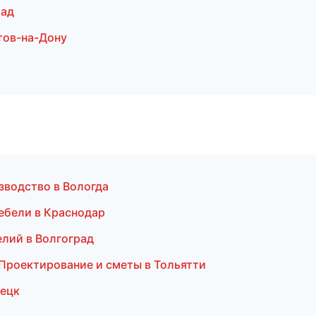
рад
тов-на-Дону
зводство в Вологда
ебели в Краснодар
елий в Волгоград
Проектирование и сметы в Тольятти
пецк