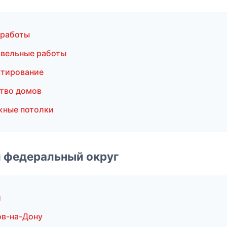
 работы
вельные работы
ктирование
тво домов
жные потолки
 федеральный округ
и
в-на-Дону