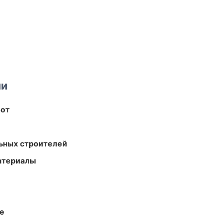
ми
бот
ьных строителей
атериалы
те