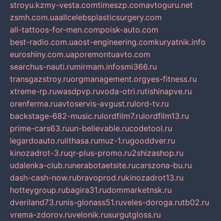
stroyu.kz
my-vesta.com
timeszp.com
avtoguru.net
zsmh.com.ua
allcelebsplasticsurgery.com
all-tattoos-for-men.com
poisk-auto.com
best-radio.com.ua
ost-engineering.com
kuryatnik.info
euroshiny.com.ua
poremontuavto.com
searchus-nauti.ru
mirmam.info
smi366.ru
transgazstroy.ru
orgmanagement.org
yes-fitness.ru
xtreme-rp.ru
wasdpvp.ru
voda-otri.ru
tishinapve.ru
orenferma.ru
avtoservis-avgust.ru
lord-tv.ru
backstage-682-music.ru
lordfilm7.ru
lordfilm13.ru
prime-cars63.ru
un-believable.ru
codetool.ru
legardoauto.ru
lithasa.ru
muz-1.ru
gooddver.ru
kinozadrot-3.ru
qr-plus-promo.ru
2shizashop.ru
udalenka-club.ru
nerabotaetsite.ru
carszona-bu.ru
dash-cash-now.ru
bravoprod.ru
kinozadrot13.ru
hotteygroup.ru
bagira31.ru
dommarketnsk.ru
dveriland73.ru
nis-glonass51.ru
veles-doroga.ru
tb02.ru
vrema-zdorov.ru
velonik.ru
surgutgloss.ru