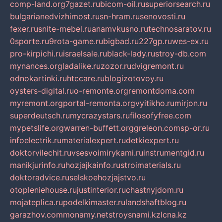
comp-land.org
7gazet.ru
bicom-oil.ru
superiorsearch.ru
bulgarianedvizhimost.ru
sn-hram.ru
senovosti.ru
fexer.ru
snite-mebel.ru
anamvkusno.ru
technosaratov.ru
0sporte.ru
9rota-game.ru
bigbad.ru
227gp.ru
wes-ex.ru
pro-kirpichi.ru
israelsale.ru
black-lady.ru
stroy-db.com
mynances.org
ladalike.ru
zozor.ru
dvigremont.ru
odnokartinki.ru
htccare.ru
blogizotovoy.ru
oysters-digital.ru
o-remonte.org
remontdoma.com
myremont.org
portal-remonta.org
vyitikho.ru
mirjon.ru
superdeutsch.ru
mycrazystars.ru
filosofyfree.com
mypetslife.org
warren-buffett.org
greleon.com
sp-or.ru
infoelectrik.ru
materialexpert.ru
detkiexpert.ru
doktorvilechit.ru
vsesvoimirykami.ru
instrumentgid.ru
manikjurinfo.ru
hozjajkainfo.ru
stroimaterials.ru
doktoradvice.ru
selskoehozjajstvo.ru
otopleniehouse.ru
justinterior.ru
chastnyjdom.ru
mojateplica.ru
podelkimaster.ru
landshaftblog.ru
garazhov.com
monamy.net
stroysnami.kz
lcna.kz