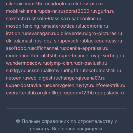
nike-air-max-95.ru
nadookna.ru
lubov-pic.ru
mobilreklama.ru
pds-nn.ru
socrat2000.ru
vgurin.ru
spksochi.ru
shkola-klassika.ru
sabeonline.ru
mosoblfencing.ru
masteroptica.ru
lucomoria.ru
iration.ru
devanagari.ru
biblioverde.ru
igro-pictures.ru
dk-tulamash.ru
s-dez-s.ru
peysok.ru
blackcountess.ru
asoftdoc.ru
scifichannel.ru
ocenka-appraisal.ru
mudconnector.ru
hitstih.ru
pik-finance.ru
vip-surfing.ru
wundermoscow.ru
olymp-clan.ru
dr-pavlush.ru
su2lgyoeucscn.ru
allkmv.ru
dhgfd.ru
tesotomeshell.ru
netoen.ru
web-digest.ru
changanqiyuana07.ru
kuper-dostavka.ru
edemvgelen.ru
ytyt.ru
infoelektrik.ru
everafterclub.org
kirillkgr.ru
goodv1234.ru
oopslady.ru
© Полный справочник по строительству и
ремонту. Все права защищены.