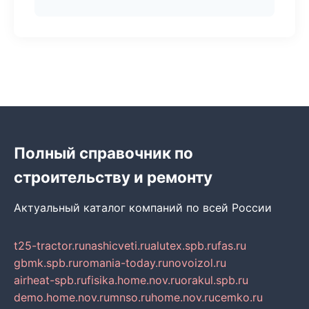
Полный справочник по
строительству и ремонту
Актуальный каталог компаний по всей России
t25-tractor.ru
nashicveti.ru
alutex.spb.ru
fas.ru
gbmk.spb.ru
romania-today.ru
novoizol.ru
airheat-spb.ru
fisika.home.nov.ru
orakul.spb.ru
demo.home.nov.ru
mnso.ru
home.nov.ru
cemko.ru