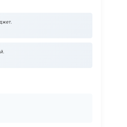
джет.
й.