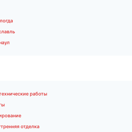
логда
славль
наул
технические работы
ты
ирование
тренняя отделка