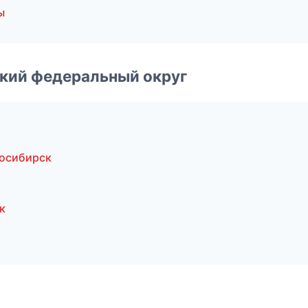
ы
ский федеральный округ
осибирск
к