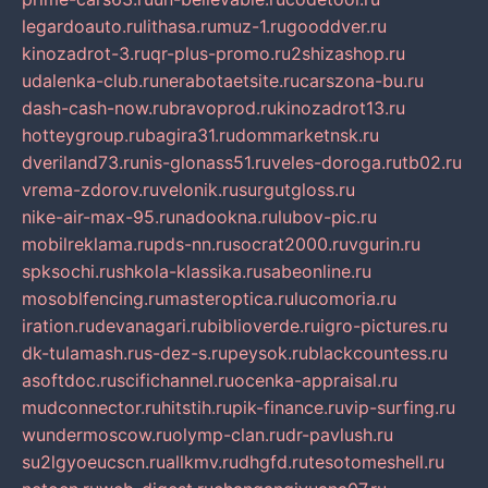
legardoauto.ru
lithasa.ru
muz-1.ru
gooddver.ru
kinozadrot-3.ru
qr-plus-promo.ru
2shizashop.ru
udalenka-club.ru
nerabotaetsite.ru
carszona-bu.ru
dash-cash-now.ru
bravoprod.ru
kinozadrot13.ru
hotteygroup.ru
bagira31.ru
dommarketnsk.ru
dveriland73.ru
nis-glonass51.ru
veles-doroga.ru
tb02.ru
vrema-zdorov.ru
velonik.ru
surgutgloss.ru
nike-air-max-95.ru
nadookna.ru
lubov-pic.ru
mobilreklama.ru
pds-nn.ru
socrat2000.ru
vgurin.ru
spksochi.ru
shkola-klassika.ru
sabeonline.ru
mosoblfencing.ru
masteroptica.ru
lucomoria.ru
iration.ru
devanagari.ru
biblioverde.ru
igro-pictures.ru
dk-tulamash.ru
s-dez-s.ru
peysok.ru
blackcountess.ru
asoftdoc.ru
scifichannel.ru
ocenka-appraisal.ru
mudconnector.ru
hitstih.ru
pik-finance.ru
vip-surfing.ru
wundermoscow.ru
olymp-clan.ru
dr-pavlush.ru
su2lgyoeucscn.ru
allkmv.ru
dhgfd.ru
tesotomeshell.ru