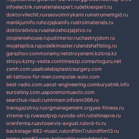
infoelectrik.ru
materialexpert.ru
detkiexpert.ru
doktorvilechit.ru
vsesvoimirykami.ru
instrumentgid.ru
manikjurinfo.ru
hozjajkainfo.ru
stroimaterials.ru
doktoradvice.ru
selskoehozjajstvo.ru
otopleniehouse.ru
justinterior.ru
chastnyjdom.ru
mojateplica.ru
podelkimaster.ru
landshaftblog.ru
garazhov.com
monamy.net
stroysnami.kz
lcna.kz
stroyu.kz
my-vesta.com
timeszp.com
avtoguru.net
zsmh.com.ua
allcelebsplasticsurgery.com
all-tattoos-for-men.com
poisk-auto.com
best-radio.com.ua
ost-engineering.com
kuryatnik.info
euroshiny.com.ua
poremontuavto.com
searchus-nauti.ru
mirmam.info
smi366.ru
transgazstroy.ru
orgmanagement.org
yes-fitness.ru
xtreme-rp.ru
wasdpvp.ru
voda-otri.ru
tishinapve.ru
orenferma.ru
avtoservis-avgust.ru
lord-tv.ru
backstage-682-music.ru
lordfilm7.ru
lordfilm13.ru
prime-cars63.ru
un-believable.ru
codetool.ru