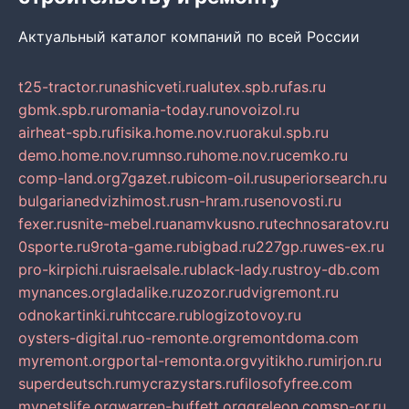
Актуальный каталог компаний по всей России
t25-tractor.ru
nashicveti.ru
alutex.spb.ru
fas.ru
gbmk.spb.ru
romania-today.ru
novoizol.ru
airheat-spb.ru
fisika.home.nov.ru
orakul.spb.ru
demo.home.nov.ru
mnso.ru
home.nov.ru
cemko.ru
comp-land.org
7gazet.ru
bicom-oil.ru
superiorsearch.ru
bulgarianedvizhimost.ru
sn-hram.ru
senovosti.ru
fexer.ru
snite-mebel.ru
anamvkusno.ru
technosaratov.ru
0sporte.ru
9rota-game.ru
bigbad.ru
227gp.ru
wes-ex.ru
pro-kirpichi.ru
israelsale.ru
black-lady.ru
stroy-db.com
mynances.org
ladalike.ru
zozor.ru
dvigremont.ru
odnokartinki.ru
htccare.ru
blogizotovoy.ru
oysters-digital.ru
o-remonte.org
remontdoma.com
myremont.org
portal-remonta.org
vyitikho.ru
mirjon.ru
superdeutsch.ru
mycrazystars.ru
filosofyfree.com
mypetslife.org
warren-buffett.org
greleon.com
sp-or.ru