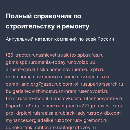
Полный справочник по
строительству и ремонту
Актуальный каталог компаний по всей России
t25-tractor.ru
nashicveti.ru
alutex.spb.ru
fas.ru
gbmk.spb.ru
romania-today.ru
novoizol.ru
airheat-spb.ru
fisika.home.nov.ru
orakul.spb.ru
demo.home.nov.ru
mnso.ru
home.nov.ru
cemko.ru
comp-land.org
7gazet.ru
bicom-oil.ru
superiorsearch.ru
bulgarianedvizhimost.ru
sn-hram.ru
senovosti.ru
fexer.ru
snite-mebel.ru
anamvkusno.ru
technosaratov.ru
0sporte.ru
9rota-game.ru
bigbad.ru
227gp.ru
wes-ex.ru
pro-kirpichi.ru
israelsale.ru
black-lady.ru
stroy-db.com
mynances.org
ladalike.ru
zozor.ru
dvigremont.ru
odnokartinki.ru
htccare.ru
blogizotovoy.ru