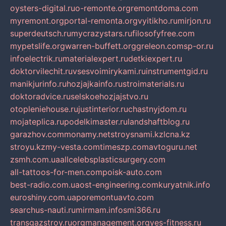
oysters-digital.ru
o-remonte.org
remontdoma.com
myremont.org
portal-remonta.org
vyitikho.ru
mirjon.ru
superdeutsch.ru
mycrazystars.ru
filosofyfree.com
mypetslife.org
warren-buffett.org
greleon.com
sp-or.ru
infoelectrik.ru
materialexpert.ru
detkiexpert.ru
doktorvilechit.ru
vsesvoimirykami.ru
instrumentgid.ru
manikjurinfo.ru
hozjajkainfo.ru
stroimaterials.ru
doktoradvice.ru
selskoehozjajstvo.ru
otopleniehouse.ru
justinterior.ru
chastnyjdom.ru
mojateplica.ru
podelkimaster.ru
landshaftblog.ru
garazhov.com
monamy.net
stroysnami.kz
lcna.kz
stroyu.kz
my-vesta.com
timeszp.com
avtoguru.net
zsmh.com.ua
allcelebsplasticsurgery.com
all-tattoos-for-men.com
poisk-auto.com
best-radio.com.ua
ost-engineering.com
kuryatnik.info
euroshiny.com.ua
poremontuavto.com
searchus-nauti.ru
mirmam.info
smi366.ru
transgazstroy.ru
orgmanagement.org
yes-fitness.ru