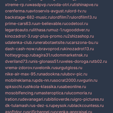
xtreme-rp.ru
wasdpvp.ru
voda-otri.ru
tishinapve.ru
orenferma.ru
avtoservis-avgust.ru
lord-tv.ru
backstage-682-music.ru
lordfilm7.ru
lordfilm13.ru
prime-cars63.ru
un-believable.ru
codetool.ru
legardoauto.ru
lithasa.ru
muz-1.ru
gooddver.ru
kinozadrot-3.ru
qr-plus-promo.ru
2shizashop.ru
udalenka-club.ru
nerabotaetsite.ru
carszona-bu.ru
dash-cash-now.ru
bravoprod.ru
kinozadrot13.ru
hotteygroup.ru
bagira31.ru
dommarketnsk.ru
dveriland73.ru
nis-glonass51.ru
veles-doroga.ru
tb02.ru
vrema-zdorov.ru
velonik.ru
surgutgloss.ru
nike-air-max-95.ru
nadookna.ru
lubov-pic.ru
mobilreklama.ru
pds-nn.ru
socrat2000.ru
vgurin.ru
spksochi.ru
shkola-klassika.ru
sabeonline.ru
mosoblfencing.ru
masteroptica.ru
lucomoria.ru
iration.ru
devanagari.ru
biblioverde.ru
igro-pictures.ru
dk-tulamash.ru
s-dez-s.ru
peysok.ru
blackcountess.ru
asoftdoc.ru
scifichannel.ru
ocenka-appraisal.ru