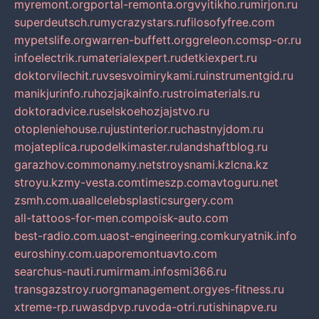
myremont.org
portal-remonta.org
vyitikho.ru
mirjon.ru
superdeutsch.ru
mycrazystars.ru
filosofyfree.com
mypetslife.org
warren-buffett.org
greleon.com
sp-or.ru
infoelectrik.ru
materialexpert.ru
detkiexpert.ru
doktorvilechit.ru
vsesvoimirykami.ru
instrumentgid.ru
manikjurinfo.ru
hozjajkainfo.ru
stroimaterials.ru
doktoradvice.ru
selskoehozjajstvo.ru
otopleniehouse.ru
justinterior.ru
chastnyjdom.ru
mojateplica.ru
podelkimaster.ru
landshaftblog.ru
garazhov.com
monamy.net
stroysnami.kz
lcna.kz
stroyu.kz
my-vesta.com
timeszp.com
avtoguru.net
zsmh.com.ua
allcelebsplasticsurgery.com
all-tattoos-for-men.com
poisk-auto.com
best-radio.com.ua
ost-engineering.com
kuryatnik.info
euroshiny.com.ua
poremontuavto.com
searchus-nauti.ru
mirmam.info
smi366.ru
transgazstroy.ru
orgmanagement.org
yes-fitness.ru
xtreme-rp.ru
wasdpvp.ru
voda-otri.ru
tishinapve.ru