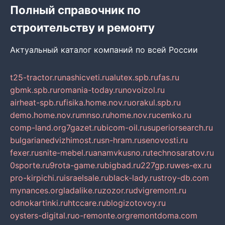
Полный справочник по
строительству и ремонту
Актуальный каталог компаний по всей России
t25-tractor.ru
nashicveti.ru
alutex.spb.ru
fas.ru
gbmk.spb.ru
romania-today.ru
novoizol.ru
airheat-spb.ru
fisika.home.nov.ru
orakul.spb.ru
demo.home.nov.ru
mnso.ru
home.nov.ru
cemko.ru
comp-land.org
7gazet.ru
bicom-oil.ru
superiorsearch.ru
bulgarianedvizhimost.ru
sn-hram.ru
senovosti.ru
fexer.ru
snite-mebel.ru
anamvkusno.ru
technosaratov.ru
0sporte.ru
9rota-game.ru
bigbad.ru
227gp.ru
wes-ex.ru
pro-kirpichi.ru
israelsale.ru
black-lady.ru
stroy-db.com
mynances.org
ladalike.ru
zozor.ru
dvigremont.ru
odnokartinki.ru
htccare.ru
blogizotovoy.ru
oysters-digital.ru
o-remonte.org
remontdoma.com