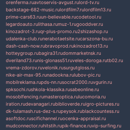
orenferma.ru
avtoservis-avgust.ru
lord-tv.ru
backstage-682-music.ru
lordfilm7.ru
lordfilm13.ru
prime-cars63.ru
un-believable.ru
codetool.ru
legardoauto.ru
lithasa.ru
muz-1.ru
gooddver.ru
kinozadrot-3.ru
qr-plus-promo.ru
2shizashop.ru
udalenka-club.ru
nerabotaetsite.ru
carszona-bu.ru
dash-cash-now.ru
bravoprod.ru
kinozadrot13.ru
hotteygroup.ru
bagira31.ru
dommarketnsk.ru
dveriland73.ru
nis-glonass51.ru
veles-doroga.ru
tb02.ru
vrema-zdorov.ru
velonik.ru
surgutgloss.ru
nike-air-max-95.ru
nadookna.ru
lubov-pic.ru
mobilreklama.ru
pds-nn.ru
socrat2000.ru
vgurin.ru
spksochi.ru
shkola-klassika.ru
sabeonline.ru
mosoblfencing.ru
masteroptica.ru
lucomoria.ru
iration.ru
devanagari.ru
biblioverde.ru
igro-pictures.ru
dk-tulamash.ru
s-dez-s.ru
peysok.ru
blackcountess.ru
asoftdoc.ru
scifichannel.ru
ocenka-appraisal.ru
mudconnector.ru
hitstih.ru
pik-finance.ru
vip-surfing.ru