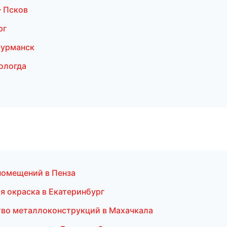
 Псков
рг
Мурманск
ологда
помещений в Пенза
 окраска в Екатеринбург
тво металлоконструкций в Махачкала