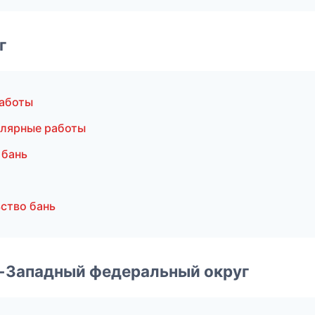
г
аботы
алярные работы
 бань
ство бань
о-Западный федеральный округ