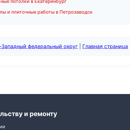
ные потолки в Екатеринбург
злы и плиточные работы в Петрозаводск
о-Западный федеральный округ
|
Главная страница
льству и ремонту
сии