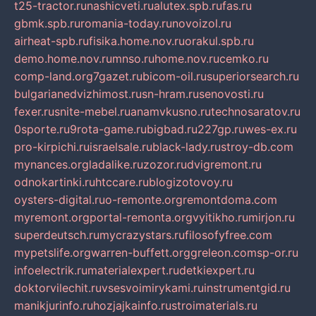
t25-tractor.ru
nashicveti.ru
alutex.spb.ru
fas.ru
gbmk.spb.ru
romania-today.ru
novoizol.ru
airheat-spb.ru
fisika.home.nov.ru
orakul.spb.ru
demo.home.nov.ru
mnso.ru
home.nov.ru
cemko.ru
comp-land.org
7gazet.ru
bicom-oil.ru
superiorsearch.ru
bulgarianedvizhimost.ru
sn-hram.ru
senovosti.ru
fexer.ru
snite-mebel.ru
anamvkusno.ru
technosaratov.ru
0sporte.ru
9rota-game.ru
bigbad.ru
227gp.ru
wes-ex.ru
pro-kirpichi.ru
israelsale.ru
black-lady.ru
stroy-db.com
mynances.org
ladalike.ru
zozor.ru
dvigremont.ru
odnokartinki.ru
htccare.ru
blogizotovoy.ru
oysters-digital.ru
o-remonte.org
remontdoma.com
myremont.org
portal-remonta.org
vyitikho.ru
mirjon.ru
superdeutsch.ru
mycrazystars.ru
filosofyfree.com
mypetslife.org
warren-buffett.org
greleon.com
sp-or.ru
infoelectrik.ru
materialexpert.ru
detkiexpert.ru
doktorvilechit.ru
vsesvoimirykami.ru
instrumentgid.ru
manikjurinfo.ru
hozjajkainfo.ru
stroimaterials.ru