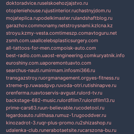
doktoradvice.ru
selskoehozjajstvo.ru
otopleniehouse.ru
justinterior.ru
chastnyjdom.ru
mojateplica.ru
podelkimaster.ru
landshaftblog.ru
garazhov.com
monamy.net
stroysnami.kz
lcna.kz
stroyu.kz
my-vesta.com
timeszp.com
avtoguru.net
zsmh.com.ua
allcelebsplasticsurgery.com
all-tattoos-for-men.com
poisk-auto.com
best-radio.com.ua
ost-engineering.com
kuryatnik.info
euroshiny.com.ua
poremontuavto.com
searchus-nauti.ru
mirmam.info
smi366.ru
transgazstroy.ru
orgmanagement.org
yes-fitness.ru
xtreme-rp.ru
wasdpvp.ru
voda-otri.ru
tishinapve.ru
orenferma.ru
avtoservis-avgust.ru
lord-tv.ru
backstage-682-music.ru
lordfilm7.ru
lordfilm13.ru
prime-cars63.ru
un-believable.ru
codetool.ru
legardoauto.ru
lithasa.ru
muz-1.ru
gooddver.ru
kinozadrot-3.ru
qr-plus-promo.ru
2shizashop.ru
udalenka-club.ru
nerabotaetsite.ru
carszona-bu.ru