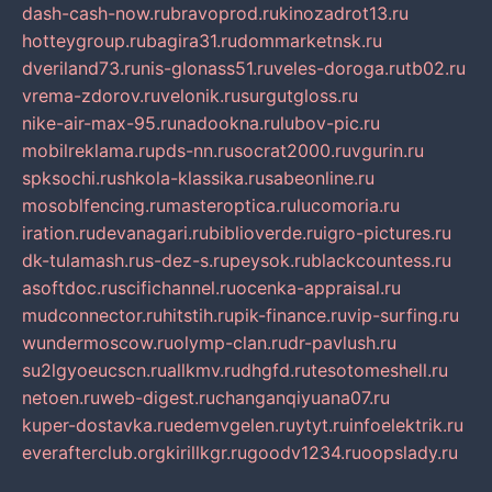
dash-cash-now.ru
bravoprod.ru
kinozadrot13.ru
hotteygroup.ru
bagira31.ru
dommarketnsk.ru
dveriland73.ru
nis-glonass51.ru
veles-doroga.ru
tb02.ru
vrema-zdorov.ru
velonik.ru
surgutgloss.ru
nike-air-max-95.ru
nadookna.ru
lubov-pic.ru
mobilreklama.ru
pds-nn.ru
socrat2000.ru
vgurin.ru
spksochi.ru
shkola-klassika.ru
sabeonline.ru
mosoblfencing.ru
masteroptica.ru
lucomoria.ru
iration.ru
devanagari.ru
biblioverde.ru
igro-pictures.ru
dk-tulamash.ru
s-dez-s.ru
peysok.ru
blackcountess.ru
asoftdoc.ru
scifichannel.ru
ocenka-appraisal.ru
mudconnector.ru
hitstih.ru
pik-finance.ru
vip-surfing.ru
wundermoscow.ru
olymp-clan.ru
dr-pavlush.ru
su2lgyoeucscn.ru
allkmv.ru
dhgfd.ru
tesotomeshell.ru
netoen.ru
web-digest.ru
changanqiyuana07.ru
kuper-dostavka.ru
edemvgelen.ru
ytyt.ru
infoelektrik.ru
everafterclub.org
kirillkgr.ru
goodv1234.ru
oopslady.ru