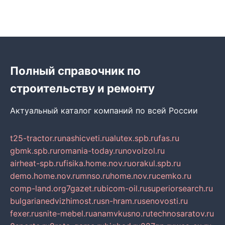
Полный справочник по
строительству и ремонту
Актуальный каталог компаний по всей России
t25-tractor.ru
nashicveti.ru
alutex.spb.ru
fas.ru
gbmk.spb.ru
romania-today.ru
novoizol.ru
airheat-spb.ru
fisika.home.nov.ru
orakul.spb.ru
demo.home.nov.ru
mnso.ru
home.nov.ru
cemko.ru
comp-land.org
7gazet.ru
bicom-oil.ru
superiorsearch.ru
bulgarianedvizhimost.ru
sn-hram.ru
senovosti.ru
fexer.ru
snite-mebel.ru
anamvkusno.ru
technosaratov.ru