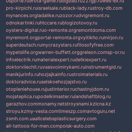
0sporte.ru
9rota-game.ru
bigbad.ru
227gp.ru
wes-ex.ru
pro-kirpichi.ru
israelsale.ru
black-lady.ru
stroy-db.com
mynances.org
ladalike.ru
zozor.ru
dvigremont.ru
odnokartinki.ru
htccare.ru
blogizotovoy.ru
oysters-digital.ru
o-remonte.org
remontdoma.com
myremont.org
portal-remonta.org
vyitikho.ru
mirjon.ru
superdeutsch.ru
mycrazystars.ru
filosofyfree.com
mypetslife.org
warren-buffett.org
greleon.com
sp-or.ru
infoelectrik.ru
materialexpert.ru
detkiexpert.ru
doktorvilechit.ru
vsesvoimirykami.ru
instrumentgid.ru
manikjurinfo.ru
hozjajkainfo.ru
stroimaterials.ru
doktoradvice.ru
selskoehozjajstvo.ru
otopleniehouse.ru
justinterior.ru
chastnyjdom.ru
mojateplica.ru
podelkimaster.ru
landshaftblog.ru
garazhov.com
monamy.net
stroysnami.kz
lcna.kz
stroyu.kz
my-vesta.com
timeszp.com
avtoguru.net
zsmh.com.ua
allcelebsplasticsurgery.com
all-tattoos-for-men.com
poisk-auto.com