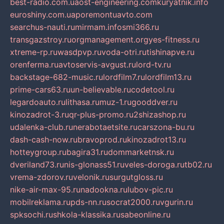
best-radio.com.ua
ost-engineering.com
kuryatnik.info
euroshiny.com.ua
poremontuavto.com
searchus-nauti.ru
mirmam.info
smi366.ru
transgazstroy.ru
orgmanagement.org
yes-fitness.ru
xtreme-rp.ru
wasdpvp.ru
voda-otri.ru
tishinapve.ru
orenferma.ru
avtoservis-avgust.ru
lord-tv.ru
backstage-682-music.ru
lordfilm7.ru
lordfilm13.ru
prime-cars63.ru
un-believable.ru
codetool.ru
legardoauto.ru
lithasa.ru
muz-1.ru
gooddver.ru
kinozadrot-3.ru
qr-plus-promo.ru
2shizashop.ru
udalenka-club.ru
nerabotaetsite.ru
carszona-bu.ru
dash-cash-now.ru
bravoprod.ru
kinozadrot13.ru
hotteygroup.ru
bagira31.ru
dommarketnsk.ru
dveriland73.ru
nis-glonass51.ru
veles-doroga.ru
tb02.ru
vrema-zdorov.ru
velonik.ru
surgutgloss.ru
nike-air-max-95.ru
nadookna.ru
lubov-pic.ru
mobilreklama.ru
pds-nn.ru
socrat2000.ru
vgurin.ru
spksochi.ru
shkola-klassika.ru
sabeonline.ru