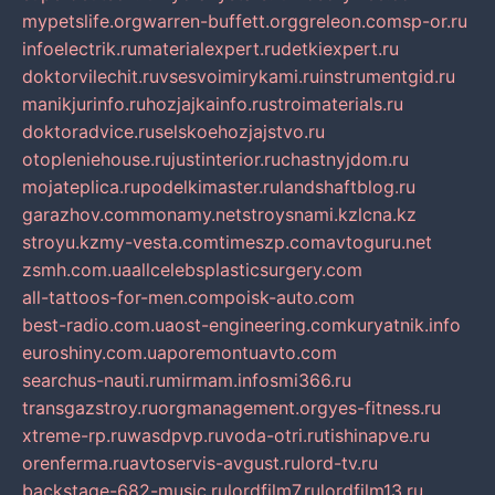
mypetslife.org
warren-buffett.org
greleon.com
sp-or.ru
infoelectrik.ru
materialexpert.ru
detkiexpert.ru
doktorvilechit.ru
vsesvoimirykami.ru
instrumentgid.ru
manikjurinfo.ru
hozjajkainfo.ru
stroimaterials.ru
doktoradvice.ru
selskoehozjajstvo.ru
otopleniehouse.ru
justinterior.ru
chastnyjdom.ru
mojateplica.ru
podelkimaster.ru
landshaftblog.ru
garazhov.com
monamy.net
stroysnami.kz
lcna.kz
stroyu.kz
my-vesta.com
timeszp.com
avtoguru.net
zsmh.com.ua
allcelebsplasticsurgery.com
all-tattoos-for-men.com
poisk-auto.com
best-radio.com.ua
ost-engineering.com
kuryatnik.info
euroshiny.com.ua
poremontuavto.com
searchus-nauti.ru
mirmam.info
smi366.ru
transgazstroy.ru
orgmanagement.org
yes-fitness.ru
xtreme-rp.ru
wasdpvp.ru
voda-otri.ru
tishinapve.ru
orenferma.ru
avtoservis-avgust.ru
lord-tv.ru
backstage-682-music.ru
lordfilm7.ru
lordfilm13.ru