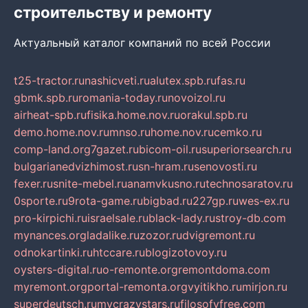
строительству и ремонту
Актуальный каталог компаний по всей России
t25-tractor.ru
nashicveti.ru
alutex.spb.ru
fas.ru
gbmk.spb.ru
romania-today.ru
novoizol.ru
airheat-spb.ru
fisika.home.nov.ru
orakul.spb.ru
demo.home.nov.ru
mnso.ru
home.nov.ru
cemko.ru
comp-land.org
7gazet.ru
bicom-oil.ru
superiorsearch.ru
bulgarianedvizhimost.ru
sn-hram.ru
senovosti.ru
fexer.ru
snite-mebel.ru
anamvkusno.ru
technosaratov.ru
0sporte.ru
9rota-game.ru
bigbad.ru
227gp.ru
wes-ex.ru
pro-kirpichi.ru
israelsale.ru
black-lady.ru
stroy-db.com
mynances.org
ladalike.ru
zozor.ru
dvigremont.ru
odnokartinki.ru
htccare.ru
blogizotovoy.ru
oysters-digital.ru
o-remonte.org
remontdoma.com
myremont.org
portal-remonta.org
vyitikho.ru
mirjon.ru
superdeutsch.ru
mycrazystars.ru
filosofyfree.com