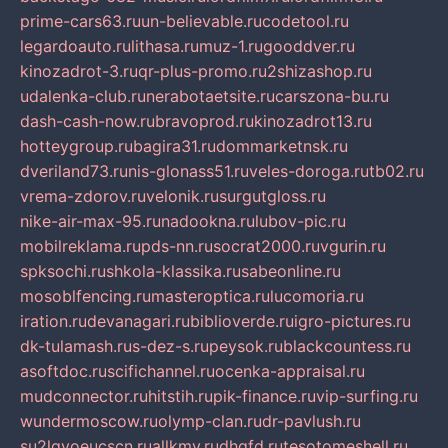
prime-cars63.ru
un-believable.ru
codetool.ru
legardoauto.ru
lithasa.ru
muz-1.ru
gooddver.ru
kinozadrot-3.ru
qr-plus-promo.ru
2shizashop.ru
udalenka-club.ru
nerabotaetsite.ru
carszona-bu.ru
dash-cash-now.ru
bravoprod.ru
kinozadrot13.ru
hotteygroup.ru
bagira31.ru
dommarketnsk.ru
dveriland73.ru
nis-glonass51.ru
veles-doroga.ru
tb02.ru
vrema-zdorov.ru
velonik.ru
surgutgloss.ru
nike-air-max-95.ru
nadookna.ru
lubov-pic.ru
mobilreklama.ru
pds-nn.ru
socrat2000.ru
vgurin.ru
spksochi.ru
shkola-klassika.ru
sabeonline.ru
mosoblfencing.ru
masteroptica.ru
lucomoria.ru
iration.ru
devanagari.ru
biblioverde.ru
igro-pictures.ru
dk-tulamash.ru
s-dez-s.ru
peysok.ru
blackcountess.ru
asoftdoc.ru
scifichannel.ru
ocenka-appraisal.ru
mudconnector.ru
hitstih.ru
pik-finance.ru
vip-surfing.ru
wundermoscow.ru
olymp-clan.ru
dr-pavlush.ru
su2lgyoeucscn.ru
allkmv.ru
dhgfd.ru
tesotomeshell.ru