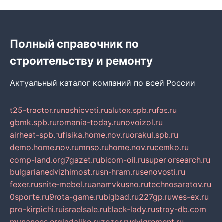
Полный справочник по
строительству и ремонту
Актуальный каталог компаний по всей России
t25-tractor.ru
nashicveti.ru
alutex.spb.ru
fas.ru
gbmk.spb.ru
romania-today.ru
novoizol.ru
airheat-spb.ru
fisika.home.nov.ru
orakul.spb.ru
demo.home.nov.ru
mnso.ru
home.nov.ru
cemko.ru
comp-land.org
7gazet.ru
bicom-oil.ru
superiorsearch.ru
bulgarianedvizhimost.ru
sn-hram.ru
senovosti.ru
fexer.ru
snite-mebel.ru
anamvkusno.ru
technosaratov.ru
0sporte.ru
9rota-game.ru
bigbad.ru
227gp.ru
wes-ex.ru
pro-kirpichi.ru
israelsale.ru
black-lady.ru
stroy-db.com
mynances.org
ladalike.ru
zozor.ru
dvigremont.ru