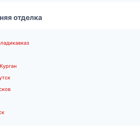
няя отделка
Владикавказ
Курган
утск
сков
ск