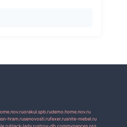
home.nov.ru
orakul.spb.ru
demo.home.nov.ru
u
sn-hram.ru
senovosti.ru
fexer.ru
snite-mebel.ru
le.ru
black-lady.ru
stroy-db.com
mynances.org