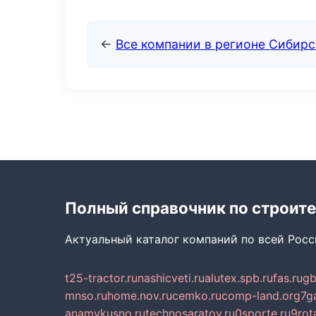
←
Все компании в регионе Сибир
Полный справочник по строите
Актуальный каталог компаний по всей Рос
t25-tractor.ru
nashicveti.ru
alutex.spb.ru
fas.ru
gb
mnso.ru
home.nov.ru
cemko.ru
comp-land.org
7g
anamvkusno.ru
technosaratov.ru
0sporte.ru
9rot