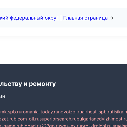
ский федеральный округ
|
Главная страница
→
льству и ремонту
сии
mk.spb.ru
romania-today.ru
novoizol.ru
airheat-spb.ru
fisika.
azet.ru
bicom-oil.ru
superiorsearch.ru
bulgarianedvizhimost.r
a-game.ru
bigbad.ru
227gp.ru
wes-ex.ru
pro-kirpichi.ru
israelsa