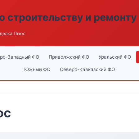
о строительству и ремонту
делка Плюс
ро-Западный ФО
Приволжский ФО
Уральский ФО
Южный ФО
Северо-Кавказский ФО
юс