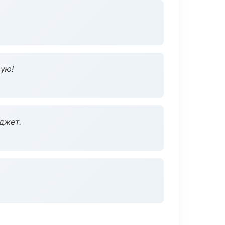
дую!
джет.