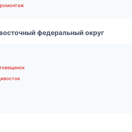
тромонтаж
евосточный федеральный округ
говещенск
дивосток