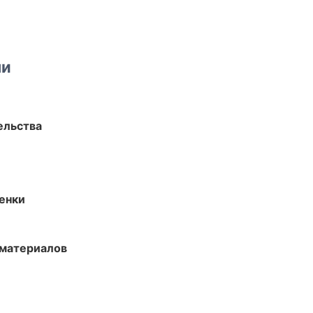
ми
ельства
енки
 материалов