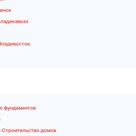
инск
Владикавказ
к
Владивосток
о фундаментов
р
 Строительство домов