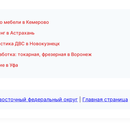
о мебели в Кемерово
нг в Астрахань
остика ДВС в Новокузнецк
ботка: токарная, фрезерная в Воронеж
ие в Уфа
евосточный федеральный округ
|
Главная страница