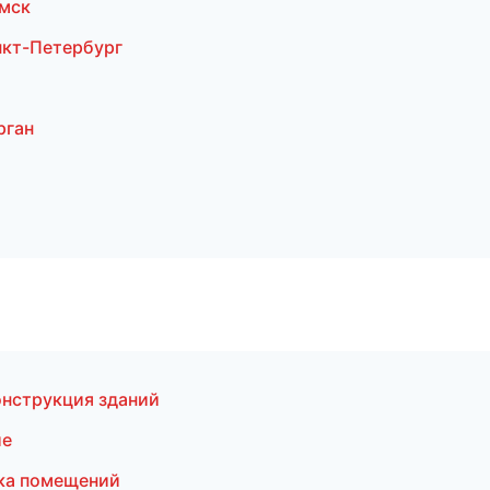
омск
нкт-Петербург
рган
онструкция зданий
ие
ка помещений