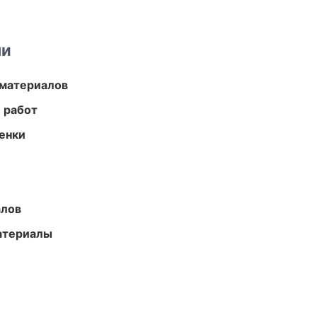
ми
 материалов
 работ
енки
алов
атериалы