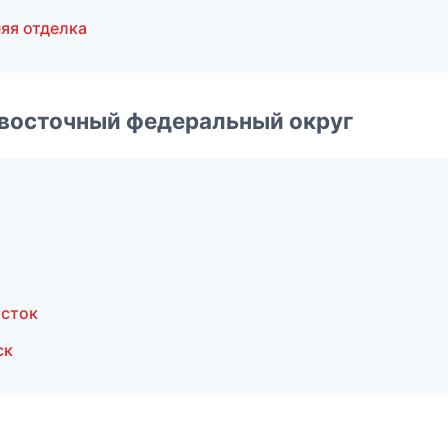
яя отделка
евосточный федеральный округ
осток
ск