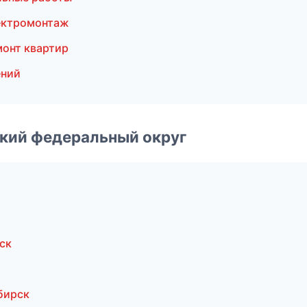
ектромонтаж
онт квартир
ений
ский федеральный округ
ск
бирск