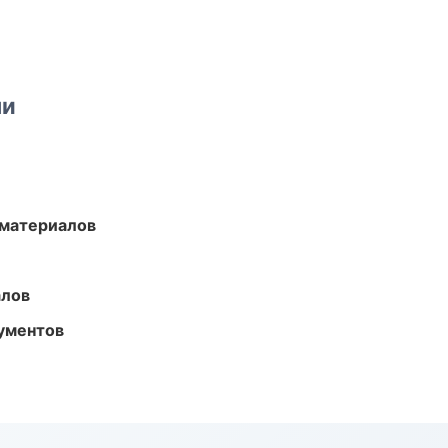
ми
 материалов
алов
ументов