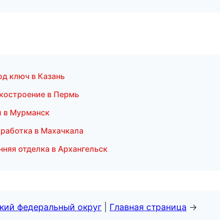
од ключ в Казань
нкостроение в Пермь
й в Мурманск
бработка в Махачкала
няя отделка в Архангельск
ский федеральный округ
|
Главная страница
→