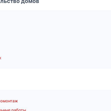
ельство домов
к
ромонтаж
льные работы