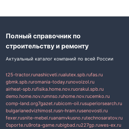
Полный справочник по
строительству и ремонту
Актуальный каталог компаний по всей России
t25-tractor.ru
nashicveti.ru
alutex.spb.ru
fas.ru
gbmk.spb.ru
romania-today.ru
novoizol.ru
airheat-spb.ru
fisika.home.nov.ru
orakul.spb.ru
demo.home.nov.ru
mnso.ru
home.nov.ru
cemko.ru
comp-land.org
7gazet.ru
bicom-oil.ru
superiorsearch.ru
bulgarianedvizhimost.ru
sn-hram.ru
senovosti.ru
fexer.ru
snite-mebel.ru
anamvkusno.ru
technosaratov.ru
0sporte.ru
9rota-game.ru
bigbad.ru
227gp.ru
wes-ex.ru