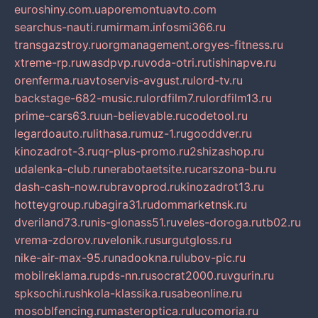
euroshiny.com.ua
poremontuavto.com
searchus-nauti.ru
mirmam.info
smi366.ru
transgazstroy.ru
orgmanagement.org
yes-fitness.ru
xtreme-rp.ru
wasdpvp.ru
voda-otri.ru
tishinapve.ru
orenferma.ru
avtoservis-avgust.ru
lord-tv.ru
backstage-682-music.ru
lordfilm7.ru
lordfilm13.ru
prime-cars63.ru
un-believable.ru
codetool.ru
legardoauto.ru
lithasa.ru
muz-1.ru
gooddver.ru
kinozadrot-3.ru
qr-plus-promo.ru
2shizashop.ru
udalenka-club.ru
nerabotaetsite.ru
carszona-bu.ru
dash-cash-now.ru
bravoprod.ru
kinozadrot13.ru
hotteygroup.ru
bagira31.ru
dommarketnsk.ru
dveriland73.ru
nis-glonass51.ru
veles-doroga.ru
tb02.ru
vrema-zdorov.ru
velonik.ru
surgutgloss.ru
nike-air-max-95.ru
nadookna.ru
lubov-pic.ru
mobilreklama.ru
pds-nn.ru
socrat2000.ru
vgurin.ru
spksochi.ru
shkola-klassika.ru
sabeonline.ru
mosoblfencing.ru
masteroptica.ru
lucomoria.ru