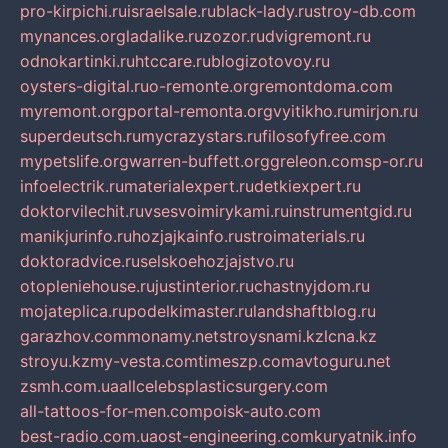
pro-kirpichi.ru
israelsale.ru
black-lady.ru
stroy-db.com
mynances.org
ladalike.ru
zozor.ru
dvigremont.ru
odnokartinki.ru
htccare.ru
blogizotovoy.ru
oysters-digital.ru
o-remonte.org
remontdoma.com
myremont.org
portal-remonta.org
vyitikho.ru
mirjon.ru
superdeutsch.ru
mycrazystars.ru
filosofyfree.com
mypetslife.org
warren-buffett.org
greleon.com
sp-or.ru
infoelectrik.ru
materialexpert.ru
detkiexpert.ru
doktorvilechit.ru
vsesvoimirykami.ru
instrumentgid.ru
manikjurinfo.ru
hozjajkainfo.ru
stroimaterials.ru
doktoradvice.ru
selskoehozjajstvo.ru
otopleniehouse.ru
justinterior.ru
chastnyjdom.ru
mojateplica.ru
podelkimaster.ru
landshaftblog.ru
garazhov.com
monamy.net
stroysnami.kz
lcna.kz
stroyu.kz
my-vesta.com
timeszp.com
avtoguru.net
zsmh.com.ua
allcelebsplasticsurgery.com
all-tattoos-for-men.com
poisk-auto.com
best-radio.com.ua
ost-engineering.com
kuryatnik.info