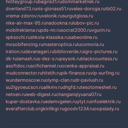
hotteygroup.ru
bagira31.ru
dommarketnsk.ru
dveriland73.ru
nis-glonass51.ru
veles-doroga.ru
tb02.ru
vrema-zdorov.ru
velonik.ru
surgutgloss.ru
nike-air-max-95.ru
nadookna.ru
lubov-pic.ru
mobilreklama.ru
pds-nn.ru
socrat2000.ru
vgurin.ru
spksochi.ru
shkola-klassika.ru
sabeonline.ru
mosoblfencing.ru
masteroptica.ru
lucomoria.ru
iration.ru
devanagari.ru
biblioverde.ru
igro-pictures.ru
dk-tulamash.ru
s-dez-s.ru
peysok.ru
blackcountess.ru
asoftdoc.ru
scifichannel.ru
ocenka-appraisal.ru
mudconnector.ru
hitstih.ru
pik-finance.ru
vip-surfing.ru
wundermoscow.ru
olymp-clan.ru
dr-pavlush.ru
su2lgyoeucscn.ru
allkmv.ru
dhgfd.ru
tesotomeshell.ru
netoen.ru
web-digest.ru
changanqiyuana07.ru
kuper-dostavka.ru
edemvgelen.ru
ytyt.ru
infoelektrik.ru
everafterclub.org
kirillkgr.ru
goodv1234.ru
oopslady.ru