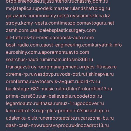
otopleniehouse.ru
justinterior.ru
chastnyjdom.ru
mojateplica.ru
podelkimaster.ru
landshaftblog.ru
garazhov.com
monamy.net
stroysnami.kz
lcna.kz
stroyu.kz
my-vesta.com
timeszp.com
avtoguru.net
zsmh.com.ua
allcelebsplasticsurgery.com
all-tattoos-for-men.com
poisk-auto.com
best-radio.com.ua
ost-engineering.com
kuryatnik.info
euroshiny.com.ua
poremontuavto.com
searchus-nauti.ru
mirmam.info
smi366.ru
transgazstroy.ru
orgmanagement.org
yes-fitness.ru
xtreme-rp.ru
wasdpvp.ru
voda-otri.ru
tishinapve.ru
orenferma.ru
avtoservis-avgust.ru
lord-tv.ru
backstage-682-music.ru
lordfilm7.ru
lordfilm13.ru
prime-cars63.ru
un-believable.ru
codetool.ru
legardoauto.ru
lithasa.ru
muz-1.ru
gooddver.ru
kinozadrot-3.ru
qr-plus-promo.ru
2shizashop.ru
udalenka-club.ru
nerabotaetsite.ru
carszona-bu.ru
dash-cash-now.ru
bravoprod.ru
kinozadrot13.ru