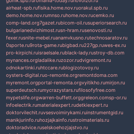
gbmk.spb.ru
romania-today.ru
novoizol.ru
airheat-spb.ru
fisika.home.nov.ru
orakul.spb.ru
demo.home.nov.ru
mnso.ru
home.nov.ru
cemko.ru
comp-land.org
7gazet.ru
bicom-oil.ru
superiorsearch.ru
bulgarianedvizhimost.ru
sn-hram.ru
senovosti.ru
fexer.ru
snite-mebel.ru
anamvkusno.ru
technosaratov.ru
0sporte.ru
9rota-game.ru
bigbad.ru
227gp.ru
wes-ex.ru
pro-kirpichi.ru
israelsale.ru
black-lady.ru
stroy-db.com
mynances.org
ladalike.ru
zozor.ru
dvigremont.ru
odnokartinki.ru
htccare.ru
blogizotovoy.ru
oysters-digital.ru
o-remonte.org
remontdoma.com
myremont.org
portal-remonta.org
vyitikho.ru
mirjon.ru
superdeutsch.ru
mycrazystars.ru
filosofyfree.com
mypetslife.org
warren-buffett.org
greleon.com
sp-or.ru
infoelectrik.ru
materialexpert.ru
detkiexpert.ru
doktorvilechit.ru
vsesvoimirykami.ru
instrumentgid.ru
manikjurinfo.ru
hozjajkainfo.ru
stroimaterials.ru
doktoradvice.ru
selskoehozjajstvo.ru