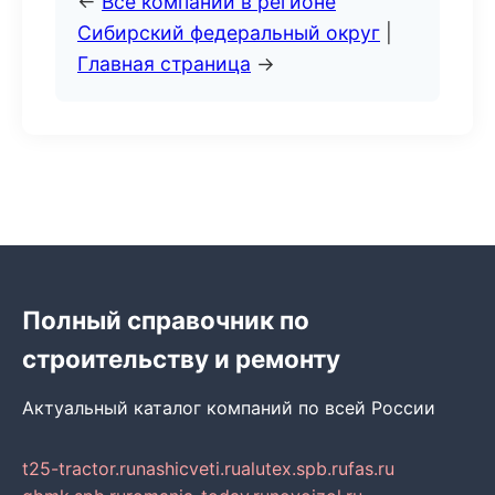
←
Все компании в регионе
Сибирский федеральный округ
|
Главная страница
→
Полный справочник по
строительству и ремонту
Актуальный каталог компаний по всей России
t25-tractor.ru
nashicveti.ru
alutex.spb.ru
fas.ru