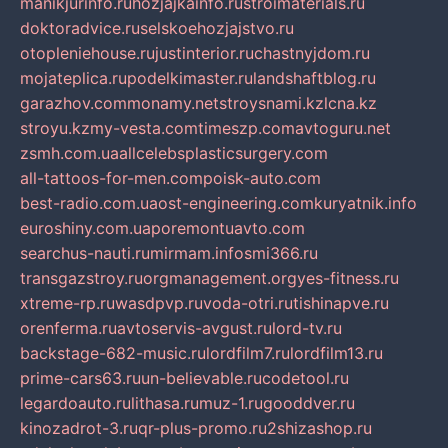
manikjurinfo.ru
hozjajkainfo.ru
stroimaterials.ru
doktoradvice.ru
selskoehozjajstvo.ru
otopleniehouse.ru
justinterior.ru
chastnyjdom.ru
mojateplica.ru
podelkimaster.ru
landshaftblog.ru
garazhov.com
monamy.net
stroysnami.kz
lcna.kz
stroyu.kz
my-vesta.com
timeszp.com
avtoguru.net
zsmh.com.ua
allcelebsplasticsurgery.com
all-tattoos-for-men.com
poisk-auto.com
best-radio.com.ua
ost-engineering.com
kuryatnik.info
euroshiny.com.ua
poremontuavto.com
searchus-nauti.ru
mirmam.info
smi366.ru
transgazstroy.ru
orgmanagement.org
yes-fitness.ru
xtreme-rp.ru
wasdpvp.ru
voda-otri.ru
tishinapve.ru
orenferma.ru
avtoservis-avgust.ru
lord-tv.ru
backstage-682-music.ru
lordfilm7.ru
lordfilm13.ru
prime-cars63.ru
un-believable.ru
codetool.ru
legardoauto.ru
lithasa.ru
muz-1.ru
gooddver.ru
kinozadrot-3.ru
qr-plus-promo.ru
2shizashop.ru