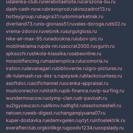
udalenka-club.ru
nerabotaetsite.ru
carszona-bu.ru
dash-cash-now.ru
bravoprod.ru
kinozadrot13.ru
hotteygroup.ru
bagira31.ru
dommarketnsk.ru
dveriland73.ru
nis-glonass51.ru
veles-doroga.ru
tb02.ru
vrema-zdorov.ru
velonik.ru
surgutgloss.ru
nike-air-max-95.ru
nadookna.ru
lubov-pic.ru
mobilreklama.ru
pds-nn.ru
socrat2000.ru
vgurin.ru
spksochi.ru
shkola-klassika.ru
sabeonline.ru
mosoblfencing.ru
masteroptica.ru
lucomoria.ru
iration.ru
devanagari.ru
biblioverde.ru
igro-pictures.ru
dk-tulamash.ru
s-dez-s.ru
peysok.ru
blackcountess.ru
asoftdoc.ru
scifichannel.ru
ocenka-appraisal.ru
mudconnector.ru
hitstih.ru
pik-finance.ru
vip-surfing.ru
wundermoscow.ru
olymp-clan.ru
dr-pavlush.ru
su2lgyoeucscn.ru
allkmv.ru
dhgfd.ru
tesotomeshell.ru
netoen.ru
web-digest.ru
changanqiyuana07.ru
kuper-dostavka.ru
edemvgelen.ru
ytyt.ru
infoelektrik.ru
everafterclub.org
kirillkgr.ru
goodv1234.ru
oopslady.ru