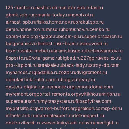
t25-tractor.ru
nashicveti.ru
alutex.spb.ru
fas.ru
gbmk.spb.ru
romania-today.ru
novoizol.ru
airheat-spb.ru
fisika.home.nov.ru
orakul.spb.ru
demo.home.nov.ru
mnso.ru
home.nov.ru
cemko.ru
comp-land.org
7gazet.ru
bicom-oil.ru
superiorsearch.ru
bulgarianedvizhimost.ru
sn-hram.ru
senovosti.ru
fexer.ru
snite-mebel.ru
anamvkusno.ru
technosaratov.ru
0sporte.ru
9rota-game.ru
bigbad.ru
227gp.ru
wes-ex.ru
pro-kirpichi.ru
israelsale.ru
black-lady.ru
stroy-db.com
mynances.org
ladalike.ru
zozor.ru
dvigremont.ru
odnokartinki.ru
htccare.ru
blogizotovoy.ru
oysters-digital.ru
o-remonte.org
remontdoma.com
myremont.org
portal-remonta.org
vyitikho.ru
mirjon.ru
superdeutsch.ru
mycrazystars.ru
filosofyfree.com
mypetslife.org
warren-buffett.org
greleon.com
sp-or.ru
infoelectrik.ru
materialexpert.ru
detkiexpert.ru
doktorvilechit.ru
vsesvoimirykami.ru
instrumentgid.ru