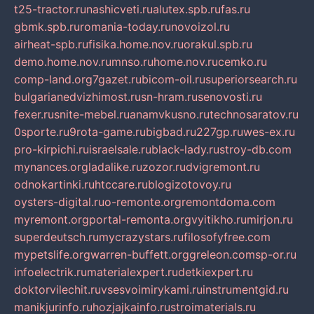
t25-tractor.ru
nashicveti.ru
alutex.spb.ru
fas.ru
gbmk.spb.ru
romania-today.ru
novoizol.ru
airheat-spb.ru
fisika.home.nov.ru
orakul.spb.ru
demo.home.nov.ru
mnso.ru
home.nov.ru
cemko.ru
comp-land.org
7gazet.ru
bicom-oil.ru
superiorsearch.ru
bulgarianedvizhimost.ru
sn-hram.ru
senovosti.ru
fexer.ru
snite-mebel.ru
anamvkusno.ru
technosaratov.ru
0sporte.ru
9rota-game.ru
bigbad.ru
227gp.ru
wes-ex.ru
pro-kirpichi.ru
israelsale.ru
black-lady.ru
stroy-db.com
mynances.org
ladalike.ru
zozor.ru
dvigremont.ru
odnokartinki.ru
htccare.ru
blogizotovoy.ru
oysters-digital.ru
o-remonte.org
remontdoma.com
myremont.org
portal-remonta.org
vyitikho.ru
mirjon.ru
superdeutsch.ru
mycrazystars.ru
filosofyfree.com
mypetslife.org
warren-buffett.org
greleon.com
sp-or.ru
infoelectrik.ru
materialexpert.ru
detkiexpert.ru
doktorvilechit.ru
vsesvoimirykami.ru
instrumentgid.ru
manikjurinfo.ru
hozjajkainfo.ru
stroimaterials.ru