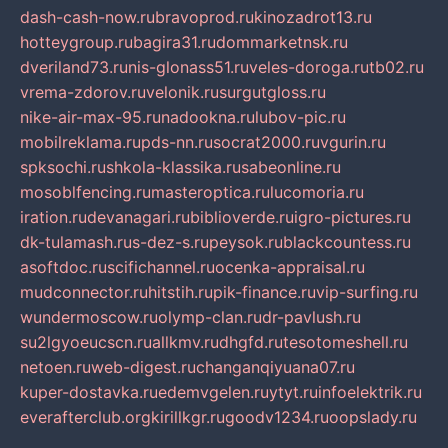
dash-cash-now.ru
bravoprod.ru
kinozadrot13.ru
hotteygroup.ru
bagira31.ru
dommarketnsk.ru
dveriland73.ru
nis-glonass51.ru
veles-doroga.ru
tb02.ru
vrema-zdorov.ru
velonik.ru
surgutgloss.ru
nike-air-max-95.ru
nadookna.ru
lubov-pic.ru
mobilreklama.ru
pds-nn.ru
socrat2000.ru
vgurin.ru
spksochi.ru
shkola-klassika.ru
sabeonline.ru
mosoblfencing.ru
masteroptica.ru
lucomoria.ru
iration.ru
devanagari.ru
biblioverde.ru
igro-pictures.ru
dk-tulamash.ru
s-dez-s.ru
peysok.ru
blackcountess.ru
asoftdoc.ru
scifichannel.ru
ocenka-appraisal.ru
mudconnector.ru
hitstih.ru
pik-finance.ru
vip-surfing.ru
wundermoscow.ru
olymp-clan.ru
dr-pavlush.ru
su2lgyoeucscn.ru
allkmv.ru
dhgfd.ru
tesotomeshell.ru
netoen.ru
web-digest.ru
changanqiyuana07.ru
kuper-dostavka.ru
edemvgelen.ru
ytyt.ru
infoelektrik.ru
everafterclub.org
kirillkgr.ru
goodv1234.ru
oopslady.ru