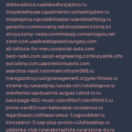
doktoradvice.ru
selskoehozjajstvo.ru
otopleniehouse.ru
justinterior.ru
chastnyjdom.ru
mojateplica.ru
podelkimaster.ru
landshaftblog.ru
garazhov.com
monamy.net
stroysnami.kz
lcna.kz
stroyu.kz
my-vesta.com
timeszp.com
avtoguru.net
zsmh.com.ua
allcelebsplasticsurgery.com
all-tattoos-for-men.com
poisk-auto.com
best-radio.com.ua
ost-engineering.com
kuryatnik.info
euroshiny.com.ua
poremontuavto.com
searchus-nauti.ru
mirmam.info
smi366.ru
transgazstroy.ru
orgmanagement.org
yes-fitness.ru
xtreme-rp.ru
wasdpvp.ru
voda-otri.ru
tishinapve.ru
orenferma.ru
avtoservis-avgust.ru
lord-tv.ru
backstage-682-music.ru
lordfilm7.ru
lordfilm13.ru
prime-cars63.ru
un-believable.ru
codetool.ru
legardoauto.ru
lithasa.ru
muz-1.ru
gooddver.ru
kinozadrot-3.ru
qr-plus-promo.ru
2shizashop.ru
udalenka-club.ru
nerabotaetsite.ru
carszona-bu.ru