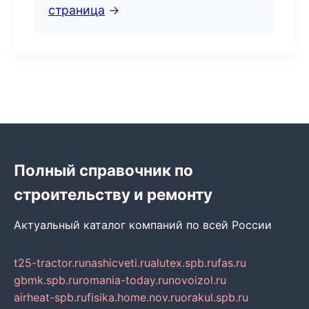
страница
→
Полный справочник по
строительству и ремонту
Актуальный каталог компаний по всей России
t25-tractor.ru
nashicveti.ru
alutex.spb.ru
fas.ru
gbmk.spb.ru
romania-today.ru
novoizol.ru
airheat-spb.ru
fisika.home.nov.ru
orakul.spb.ru