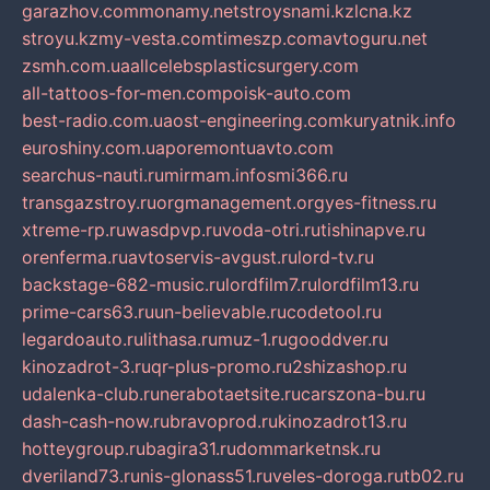
garazhov.com
monamy.net
stroysnami.kz
lcna.kz
stroyu.kz
my-vesta.com
timeszp.com
avtoguru.net
zsmh.com.ua
allcelebsplasticsurgery.com
all-tattoos-for-men.com
poisk-auto.com
best-radio.com.ua
ost-engineering.com
kuryatnik.info
euroshiny.com.ua
poremontuavto.com
searchus-nauti.ru
mirmam.info
smi366.ru
transgazstroy.ru
orgmanagement.org
yes-fitness.ru
xtreme-rp.ru
wasdpvp.ru
voda-otri.ru
tishinapve.ru
orenferma.ru
avtoservis-avgust.ru
lord-tv.ru
backstage-682-music.ru
lordfilm7.ru
lordfilm13.ru
prime-cars63.ru
un-believable.ru
codetool.ru
legardoauto.ru
lithasa.ru
muz-1.ru
gooddver.ru
kinozadrot-3.ru
qr-plus-promo.ru
2shizashop.ru
udalenka-club.ru
nerabotaetsite.ru
carszona-bu.ru
dash-cash-now.ru
bravoprod.ru
kinozadrot13.ru
hotteygroup.ru
bagira31.ru
dommarketnsk.ru
dveriland73.ru
nis-glonass51.ru
veles-doroga.ru
tb02.ru