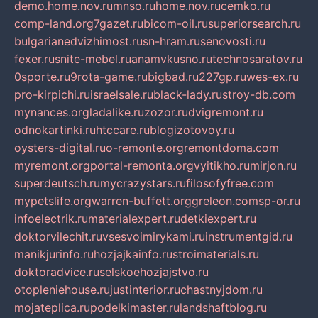
demo.home.nov.ru
mnso.ru
home.nov.ru
cemko.ru
comp-land.org
7gazet.ru
bicom-oil.ru
superiorsearch.ru
bulgarianedvizhimost.ru
sn-hram.ru
senovosti.ru
fexer.ru
snite-mebel.ru
anamvkusno.ru
technosaratov.ru
0sporte.ru
9rota-game.ru
bigbad.ru
227gp.ru
wes-ex.ru
pro-kirpichi.ru
israelsale.ru
black-lady.ru
stroy-db.com
mynances.org
ladalike.ru
zozor.ru
dvigremont.ru
odnokartinki.ru
htccare.ru
blogizotovoy.ru
oysters-digital.ru
o-remonte.org
remontdoma.com
myremont.org
portal-remonta.org
vyitikho.ru
mirjon.ru
superdeutsch.ru
mycrazystars.ru
filosofyfree.com
mypetslife.org
warren-buffett.org
greleon.com
sp-or.ru
infoelectrik.ru
materialexpert.ru
detkiexpert.ru
doktorvilechit.ru
vsesvoimirykami.ru
instrumentgid.ru
manikjurinfo.ru
hozjajkainfo.ru
stroimaterials.ru
doktoradvice.ru
selskoehozjajstvo.ru
otopleniehouse.ru
justinterior.ru
chastnyjdom.ru
mojateplica.ru
podelkimaster.ru
landshaftblog.ru