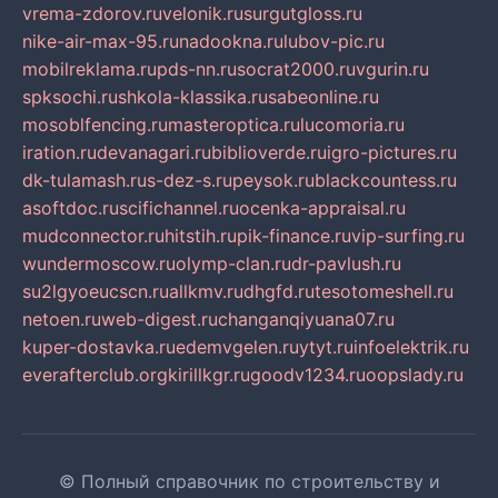
vrema-zdorov.ru
velonik.ru
surgutgloss.ru
nike-air-max-95.ru
nadookna.ru
lubov-pic.ru
mobilreklama.ru
pds-nn.ru
socrat2000.ru
vgurin.ru
spksochi.ru
shkola-klassika.ru
sabeonline.ru
mosoblfencing.ru
masteroptica.ru
lucomoria.ru
iration.ru
devanagari.ru
biblioverde.ru
igro-pictures.ru
dk-tulamash.ru
s-dez-s.ru
peysok.ru
blackcountess.ru
asoftdoc.ru
scifichannel.ru
ocenka-appraisal.ru
mudconnector.ru
hitstih.ru
pik-finance.ru
vip-surfing.ru
wundermoscow.ru
olymp-clan.ru
dr-pavlush.ru
su2lgyoeucscn.ru
allkmv.ru
dhgfd.ru
tesotomeshell.ru
netoen.ru
web-digest.ru
changanqiyuana07.ru
kuper-dostavka.ru
edemvgelen.ru
ytyt.ru
infoelektrik.ru
everafterclub.org
kirillkgr.ru
goodv1234.ru
oopslady.ru
© Полный справочник по строительству и