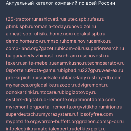
Актуальный каталог компаний по всей России
t25-tractor.ru
nashicveti.ru
alutex.spb.ru
fas.ru
gbmk.spb.ru
romania-today.ru
novoizol.ru
airheat-spb.ru
fisika.home.nov.ru
orakul.spb.ru
demo.home.nov.ru
mnso.ru
home.nov.ru
cemko.ru
comp-land.org
7gazet.ru
bicom-oil.ru
superiorsearch.ru
bulgarianedvizhimost.ru
sn-hram.ru
senovosti.ru
fexer.ru
snite-mebel.ru
anamvkusno.ru
technosaratov.ru
0sporte.ru
9rota-game.ru
bigbad.ru
227gp.ru
wes-ex.ru
pro-kirpichi.ru
israelsale.ru
black-lady.ru
stroy-db.com
mynances.org
ladalike.ru
zozor.ru
dvigremont.ru
odnokartinki.ru
htccare.ru
blogizotovoy.ru
oysters-digital.ru
o-remonte.org
remontdoma.com
myremont.org
portal-remonta.org
vyitikho.ru
mirjon.ru
superdeutsch.ru
mycrazystars.ru
filosofyfree.com
mypetslife.org
warren-buffett.org
greleon.com
sp-or.ru
infoelectrik.ru
materialexpert.ru
detkiexpert.ru