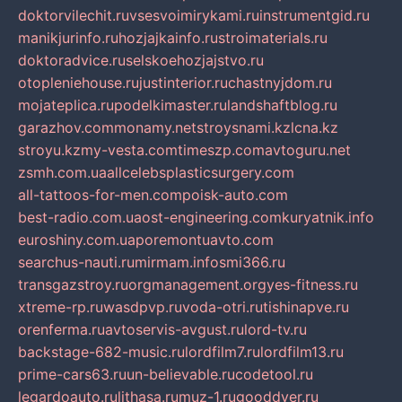
doktorvilechit.ru
vsesvoimirykami.ru
instrumentgid.ru
manikjurinfo.ru
hozjajkainfo.ru
stroimaterials.ru
doktoradvice.ru
selskoehozjajstvo.ru
otopleniehouse.ru
justinterior.ru
chastnyjdom.ru
mojateplica.ru
podelkimaster.ru
landshaftblog.ru
garazhov.com
monamy.net
stroysnami.kz
lcna.kz
stroyu.kz
my-vesta.com
timeszp.com
avtoguru.net
zsmh.com.ua
allcelebsplasticsurgery.com
all-tattoos-for-men.com
poisk-auto.com
best-radio.com.ua
ost-engineering.com
kuryatnik.info
euroshiny.com.ua
poremontuavto.com
searchus-nauti.ru
mirmam.info
smi366.ru
transgazstroy.ru
orgmanagement.org
yes-fitness.ru
xtreme-rp.ru
wasdpvp.ru
voda-otri.ru
tishinapve.ru
orenferma.ru
avtoservis-avgust.ru
lord-tv.ru
backstage-682-music.ru
lordfilm7.ru
lordfilm13.ru
prime-cars63.ru
un-believable.ru
codetool.ru
legardoauto.ru
lithasa.ru
muz-1.ru
gooddver.ru