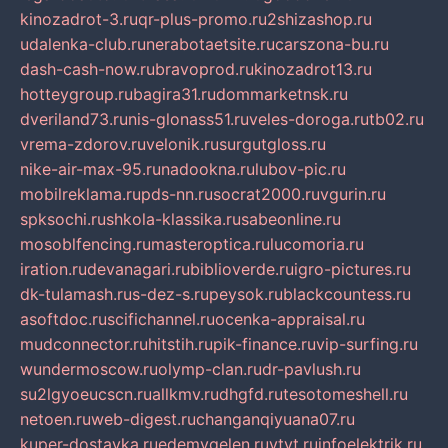
kinozadrot-3.ru
qr-plus-promo.ru
2shizashop.ru
udalenka-club.ru
nerabotaetsite.ru
carszona-bu.ru
dash-cash-now.ru
bravoprod.ru
kinozadrot13.ru
hotteygroup.ru
bagira31.ru
dommarketnsk.ru
dveriland73.ru
nis-glonass51.ru
veles-doroga.ru
tb02.ru
vrema-zdorov.ru
velonik.ru
surgutgloss.ru
nike-air-max-95.ru
nadookna.ru
lubov-pic.ru
mobilreklama.ru
pds-nn.ru
socrat2000.ru
vgurin.ru
spksochi.ru
shkola-klassika.ru
sabeonline.ru
mosoblfencing.ru
masteroptica.ru
lucomoria.ru
iration.ru
devanagari.ru
biblioverde.ru
igro-pictures.ru
dk-tulamash.ru
s-dez-s.ru
peysok.ru
blackcountess.ru
asoftdoc.ru
scifichannel.ru
ocenka-appraisal.ru
mudconnector.ru
hitstih.ru
pik-finance.ru
vip-surfing.ru
wundermoscow.ru
olymp-clan.ru
dr-pavlush.ru
su2lgyoeucscn.ru
allkmv.ru
dhgfd.ru
tesotomeshell.ru
netoen.ru
web-digest.ru
changanqiyuana07.ru
kuper-dostavka.ru
edemvgelen.ru
ytyt.ru
infoelektrik.ru