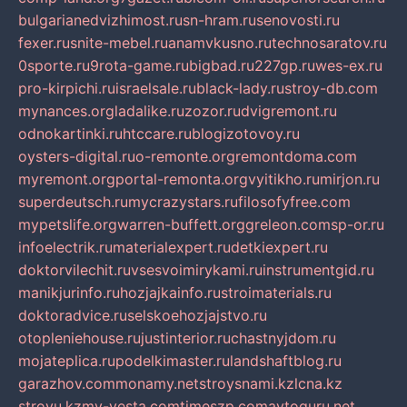
bulgarianedvizhimost.ru
sn-hram.ru
senovosti.ru
fexer.ru
snite-mebel.ru
anamvkusno.ru
technosaratov.ru
0sporte.ru
9rota-game.ru
bigbad.ru
227gp.ru
wes-ex.ru
pro-kirpichi.ru
israelsale.ru
black-lady.ru
stroy-db.com
mynances.org
ladalike.ru
zozor.ru
dvigremont.ru
odnokartinki.ru
htccare.ru
blogizotovoy.ru
oysters-digital.ru
o-remonte.org
remontdoma.com
myremont.org
portal-remonta.org
vyitikho.ru
mirjon.ru
superdeutsch.ru
mycrazystars.ru
filosofyfree.com
mypetslife.org
warren-buffett.org
greleon.com
sp-or.ru
infoelectrik.ru
materialexpert.ru
detkiexpert.ru
doktorvilechit.ru
vsesvoimirykami.ru
instrumentgid.ru
manikjurinfo.ru
hozjajkainfo.ru
stroimaterials.ru
doktoradvice.ru
selskoehozjajstvo.ru
otopleniehouse.ru
justinterior.ru
chastnyjdom.ru
mojateplica.ru
podelkimaster.ru
landshaftblog.ru
garazhov.com
monamy.net
stroysnami.kz
lcna.kz
stroyu.kz
my-vesta.com
timeszp.com
avtoguru.net