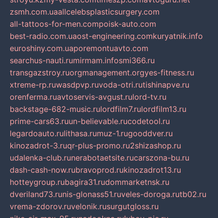
zsmh.com.ua
allcelebsplasticsurgery.com
all-tattoos-for-men.com
poisk-auto.com
best-radio.com.ua
ost-engineering.com
kuryatnik.info
euroshiny.com.ua
poremontuavto.com
searchus-nauti.ru
mirmam.info
smi366.ru
transgazstroy.ru
orgmanagement.org
yes-fitness.ru
xtreme-rp.ru
wasdpvp.ru
voda-otri.ru
tishinapve.ru
orenferma.ru
avtoservis-avgust.ru
lord-tv.ru
backstage-682-music.ru
lordfilm7.ru
lordfilm13.ru
prime-cars63.ru
un-believable.ru
codetool.ru
legardoauto.ru
lithasa.ru
muz-1.ru
gooddver.ru
kinozadrot-3.ru
qr-plus-promo.ru
2shizashop.ru
udalenka-club.ru
nerabotaetsite.ru
carszona-bu.ru
dash-cash-now.ru
bravoprod.ru
kinozadrot13.ru
hotteygroup.ru
bagira31.ru
dommarketnsk.ru
dveriland73.ru
nis-glonass51.ru
veles-doroga.ru
tb02.ru
vrema-zdorov.ru
velonik.ru
surgutgloss.ru