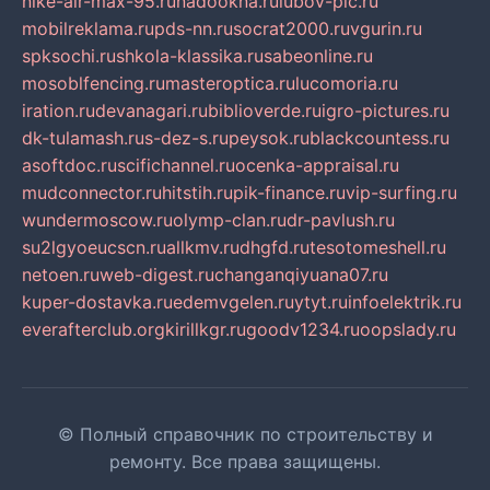
nike-air-max-95.ru
nadookna.ru
lubov-pic.ru
mobilreklama.ru
pds-nn.ru
socrat2000.ru
vgurin.ru
spksochi.ru
shkola-klassika.ru
sabeonline.ru
mosoblfencing.ru
masteroptica.ru
lucomoria.ru
iration.ru
devanagari.ru
biblioverde.ru
igro-pictures.ru
dk-tulamash.ru
s-dez-s.ru
peysok.ru
blackcountess.ru
asoftdoc.ru
scifichannel.ru
ocenka-appraisal.ru
mudconnector.ru
hitstih.ru
pik-finance.ru
vip-surfing.ru
wundermoscow.ru
olymp-clan.ru
dr-pavlush.ru
su2lgyoeucscn.ru
allkmv.ru
dhgfd.ru
tesotomeshell.ru
netoen.ru
web-digest.ru
changanqiyuana07.ru
kuper-dostavka.ru
edemvgelen.ru
ytyt.ru
infoelektrik.ru
everafterclub.org
kirillkgr.ru
goodv1234.ru
oopslady.ru
© Полный справочник по строительству и
ремонту. Все права защищены.