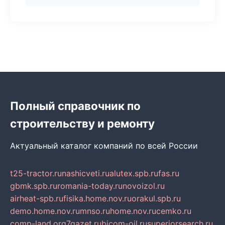
Полный справочник по
строительству и ремонту
Актуальный каталог компаний по всей России
t25-tractor.ru
nashicveti.ru
alutex.spb.ru
fas.ru
gbmk.spb.ru
romania-today.ru
novoizol.ru
airheat-spb.ru
fisika.home.nov.ru
orakul.spb.ru
demo.home.nov.ru
mnso.ru
home.nov.ru
cemko.ru
comp-land.org
7gazet.ru
bicom-oil.ru
superiorsearch.ru