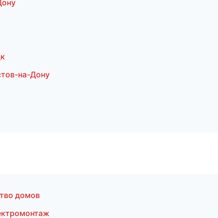
Дону
цк
стов-на-Дону
тво домов
ектромонтаж