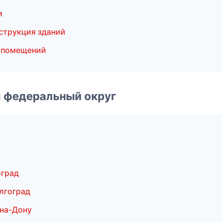
и
струкция зданий
 помещений
 федеральный округ
оград
лгоград
-на-Дону