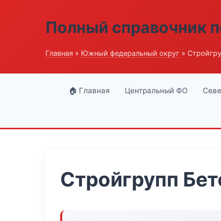
Полный справочник п
Главная
»
Южный федеральный округ
» Стройгру
🏠 Главная
Центральный ФО
Севе
Стройгрупп Бет