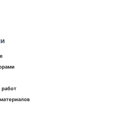
ми
те
торами
 работ
 материалов