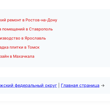
кий ремонт в Ростов-на-Дону
а помещений в Ставрополь
оизводство в Ярославль
адка плитки в Томск
зайн в Махачкала
лжский федеральный округ
|
Главная страница
→