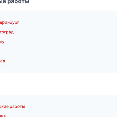
ые работы
теринбург
гоград
ну
рад
ские работы
лка