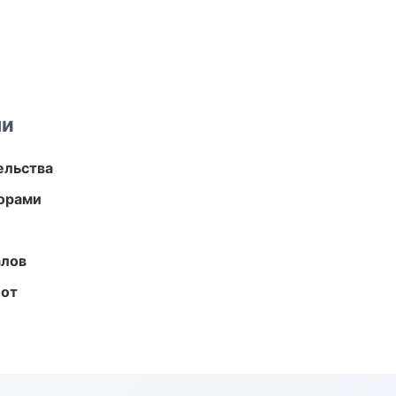
ми
ельства
торами
алов
бот