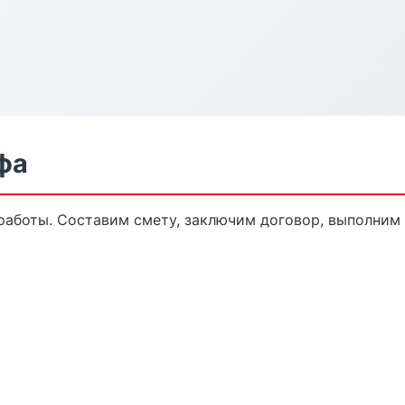
фа
аботы. Составим смету, заключим договор, выполним р