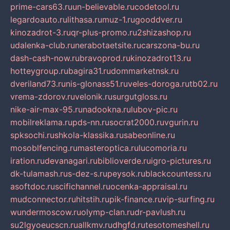
prime-cars63.ru
un-believable.ru
codetool.ru
legardoauto.ru
lithasa.ru
muz-1.ru
gooddver.ru
kinozadrot-3.ru
qr-plus-promo.ru
2shizashop.ru
udalenka-club.ru
nerabotaetsite.ru
carszona-bu.ru
dash-cash-now.ru
bravoprod.ru
kinozadrot13.ru
hotteygroup.ru
bagira31.ru
dommarketnsk.ru
dveriland73.ru
nis-glonass51.ru
veles-doroga.ru
tb02.ru
vrema-zdorov.ru
velonik.ru
surgutgloss.ru
nike-air-max-95.ru
nadookna.ru
lubov-pic.ru
mobilreklama.ru
pds-nn.ru
socrat2000.ru
vgurin.ru
spksochi.ru
shkola-klassika.ru
sabeonline.ru
mosoblfencing.ru
masteroptica.ru
lucomoria.ru
iration.ru
devanagari.ru
biblioverde.ru
igro-pictures.ru
dk-tulamash.ru
s-dez-s.ru
peysok.ru
blackcountess.ru
asoftdoc.ru
scifichannel.ru
ocenka-appraisal.ru
mudconnector.ru
hitstih.ru
pik-finance.ru
vip-surfing.ru
wundermoscow.ru
olymp-clan.ru
dr-pavlush.ru
su2lgyoeucscn.ru
allkmv.ru
dhgfd.ru
tesotomeshell.ru