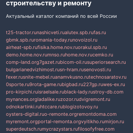
строительству и ремонту
Актуальный каталог компаний по всей России
t25-tractor.ru
nashicveti.ru
alutex.spb.ru
fas.ru
gbmk.spb.ru
romania-today.ru
novoizol.ru
airheat-spb.ru
fisika.home.nov.ru
orakul.spb.ru
demo.home.nov.ru
mnso.ru
home.nov.ru
cemko.ru
comp-land.org
7gazet.ru
bicom-oil.ru
superiorsearch.ru
bulgarianedvizhimost.ru
sn-hram.ru
senovosti.ru
fexer.ru
snite-mebel.ru
anamvkusno.ru
technosaratov.ru
0sporte.ru
9rota-game.ru
bigbad.ru
227gp.ru
wes-ex.ru
pro-kirpichi.ru
israelsale.ru
black-lady.ru
stroy-db.com
mynances.org
ladalike.ru
zozor.ru
dvigremont.ru
odnokartinki.ru
htccare.ru
blogizotovoy.ru
oysters-digital.ru
o-remonte.org
remontdoma.com
myremont.org
portal-remonta.org
vyitikho.ru
mirjon.ru
superdeutsch.ru
mycrazystars.ru
filosofyfree.com