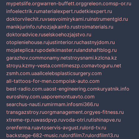
mypetslife.org
warren-buffett.org
greleon.com
sp-or.ru
infoelectrik.ru
materialexpert.ru
detkiexpert.ru
doktorvilechit.ru
vsesvoimirykami.ru
instrumentgid.ru
manikjurinfo.ru
hozjajkainfo.ru
stroimaterials.ru
doktoradvice.ru
selskoehozjajstvo.ru
otopleniehouse.ru
justinterior.ru
chastnyjdom.ru
mojateplica.ru
podelkimaster.ru
landshaftblog.ru
garazhov.com
monamy.net
stroysnami.kz
lcna.kz
stroyu.kz
my-vesta.com
timeszp.com
avtoguru.net
zsmh.com.ua
allcelebsplasticsurgery.com
all-tattoos-for-men.com
poisk-auto.com
best-radio.com.ua
ost-engineering.com
kuryatnik.info
euroshiny.com.ua
poremontuavto.com
searchus-nauti.ru
mirmam.info
smi366.ru
transgazstroy.ru
orgmanagement.org
yes-fitness.ru
xtreme-rp.ru
wasdpvp.ru
voda-otri.ru
tishinapve.ru
orenferma.ru
avtoservis-avgust.ru
lord-tv.ru
backstage-682-music.ru
lordfilm7.ru
lordfilm13.ru