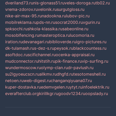
dveriland73.ru
nis-glonass51.ru
veles-doroga.ru
tb02.ru
vrema-zdorov.ru
velonik.ru
surgutgloss.ru
nike-air-max-95.ru
nadookna.ru
lubov-pic.ru
mobilreklama.ru
pds-nn.ru
socrat2000.ru
vgurin.ru
spksochi.ru
shkola-klassika.ru
sabeonline.ru
mosoblfencing.ru
masteroptica.ru
lucomoria.ru
iration.ru
devanagari.ru
biblioverde.ru
igro-pictures.ru
dk-tulamash.ru
s-dez-s.ru
peysok.ru
blackcountess.ru
asoftdoc.ru
scifichannel.ru
ocenka-appraisal.ru
mudconnector.ru
hitstih.ru
pik-finance.ru
vip-surfing.ru
wundermoscow.ru
olymp-clan.ru
dr-pavlush.ru
su2lgyoeucscn.ru
allkmv.ru
dhgfd.ru
tesotomeshell.ru
netoen.ru
web-digest.ru
changanqiyuana07.ru
kuper-dostavka.ru
edemvgelen.ru
ytyt.ru
infoelektrik.ru
everafterclub.org
kirillkgr.ru
goodv1234.ru
oopslady.ru