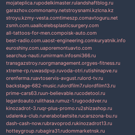
mojateplica.ru
podelkimaster.ru
landshaftblog.ru
garazhov.com
monamy.net
stroysnami.kz
lcna.kz
stroyu.kz
my-vesta.com
timeszp.com
avtoguru.net
zsmh.com.ua
allcelebsplasticsurgery.com
all-tattoos-for-men.com
poisk-auto.com
best-radio.com.ua
ost-engineering.com
kuryatnik.info
euroshiny.com.ua
poremontuavto.com
searchus-nauti.ru
mirmam.info
smi366.ru
transgazstroy.ru
orgmanagement.org
yes-fitness.ru
xtreme-rp.ru
wasdpvp.ru
voda-otri.ru
tishinapve.ru
orenferma.ru
avtoservis-avgust.ru
lord-tv.ru
backstage-682-music.ru
lordfilm7.ru
lordfilm13.ru
prime-cars63.ru
un-believable.ru
codetool.ru
legardoauto.ru
lithasa.ru
muz-1.ru
gooddver.ru
kinozadrot-3.ru
qr-plus-promo.ru
2shizashop.ru
udalenka-club.ru
nerabotaetsite.ru
carszona-bu.ru
dash-cash-now.ru
bravoprod.ru
kinozadrot13.ru
hotteygroup.ru
bagira31.ru
dommarketnsk.ru