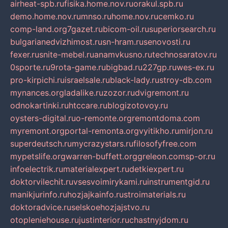
airheat-spb.ru
fisika.home.nov.ru
orakul.spb.ru
demo.home.nov.ru
mnso.ru
home.nov.ru
cemko.ru
comp-land.org
7gazet.ru
bicom-oil.ru
superiorsearch.ru
bulgarianedvizhimost.ru
sn-hram.ru
senovosti.ru
fexer.ru
snite-mebel.ru
anamvkusno.ru
technosaratov.ru
0sporte.ru
9rota-game.ru
bigbad.ru
227gp.ru
wes-ex.ru
pro-kirpichi.ru
israelsale.ru
black-lady.ru
stroy-db.com
mynances.org
ladalike.ru
zozor.ru
dvigremont.ru
odnokartinki.ru
htccare.ru
blogizotovoy.ru
oysters-digital.ru
o-remonte.org
remontdoma.com
myremont.org
portal-remonta.org
vyitikho.ru
mirjon.ru
superdeutsch.ru
mycrazystars.ru
filosofyfree.com
mypetslife.org
warren-buffett.org
greleon.com
sp-or.ru
infoelectrik.ru
materialexpert.ru
detkiexpert.ru
doktorvilechit.ru
vsesvoimirykami.ru
instrumentgid.ru
manikjurinfo.ru
hozjajkainfo.ru
stroimaterials.ru
doktoradvice.ru
selskoehozjajstvo.ru
otopleniehouse.ru
justinterior.ru
chastnyjdom.ru