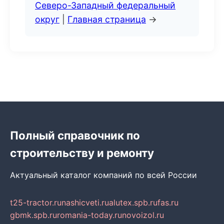
Северо-Западный федеральный
округ
|
Главная страница
→
Полный справочник по
строительству и ремонту
Актуальный каталог компаний по всей России
t25-tractor.ru
nashicveti.ru
alutex.spb.ru
fas.ru
gbmk.spb.ru
romania-today.ru
novoizol.ru