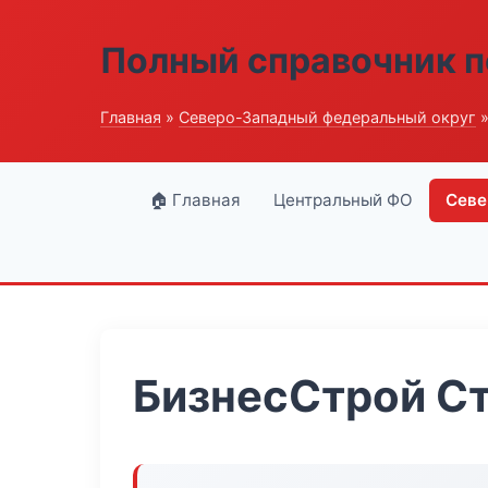
Полный справочник п
Главная
»
Северо-Западный федеральный округ
»
🏠 Главная
Центральный ФО
Севе
БизнесСтрой С