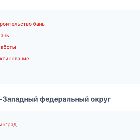
роительство бань
бань
работы
ктирование
о-Западный федеральный округ
инград