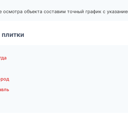
е осмотра объекта составим точный график с указание
 плитки
гда
ород
авль