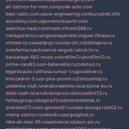
all-tattoos-for-men.com
poisk-auto.com
best-radio.com.ua
ost-engineering.com
kuryatnik.info
euroshiny.com.ua
poremontuavto.com
searchus-nauti.ru
mirmam.info
smi366.ru
transgazstroy.ru
orgmanagement.org
yes-fitness.ru
xtreme-rp.ru
wasdpvp.ru
voda-otri.ru
tishinapve.ru
orenferma.ru
avtoservis-avgust.ru
lord-tv.ru
backstage-682-music.ru
lordfilm7.ru
lordfilm13.ru
prime-cars63.ru
un-believable.ru
codetool.ru
legardoauto.ru
lithasa.ru
muz-1.ru
gooddver.ru
kinozadrot-3.ru
qr-plus-promo.ru
2shizashop.ru
udalenka-club.ru
nerabotaetsite.ru
carszona-bu.ru
dash-cash-now.ru
bravoprod.ru
kinozadrot13.ru
hotteygroup.ru
bagira31.ru
dommarketnsk.ru
dveriland73.ru
nis-glonass51.ru
veles-doroga.ru
tb02.ru
vrema-zdorov.ru
velonik.ru
surgutgloss.ru
nike-air-max-95.ru
nadookna.ru
lubov-pic.ru