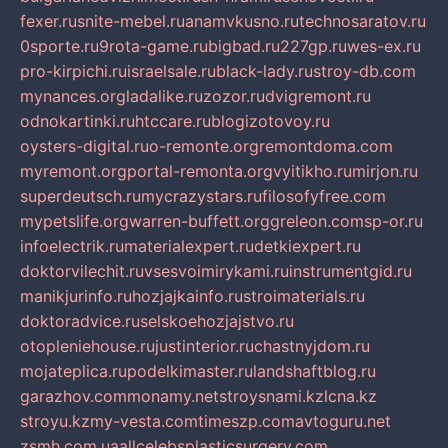
fexer.ru
snite-mebel.ru
anamvkusno.ru
technosaratov.ru
0sporte.ru
9rota-game.ru
bigbad.ru
227gp.ru
wes-ex.ru
pro-kirpichi.ru
israelsale.ru
black-lady.ru
stroy-db.com
mynances.org
ladalike.ru
zozor.ru
dvigremont.ru
odnokartinki.ru
htccare.ru
blogizotovoy.ru
oysters-digital.ru
o-remonte.org
remontdoma.com
myremont.org
portal-remonta.org
vyitikho.ru
mirjon.ru
superdeutsch.ru
mycrazystars.ru
filosofyfree.com
mypetslife.org
warren-buffett.org
greleon.com
sp-or.ru
infoelectrik.ru
materialexpert.ru
detkiexpert.ru
doktorvilechit.ru
vsesvoimirykami.ru
instrumentgid.ru
manikjurinfo.ru
hozjajkainfo.ru
stroimaterials.ru
doktoradvice.ru
selskoehozjajstvo.ru
otopleniehouse.ru
justinterior.ru
chastnyjdom.ru
mojateplica.ru
podelkimaster.ru
landshaftblog.ru
garazhov.com
monamy.net
stroysnami.kz
lcna.kz
stroyu.kz
my-vesta.com
timeszp.com
avtoguru.net
zsmh.com.ua
allcelebsplasticsurgery.com