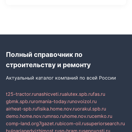
Полный справочник по
строительству и ремонту
Актуальный каталог компаний по всей России
t25-tractor.ru
nashicveti.ru
alutex.spb.ru
fas.ru
gbmk.spb.ru
romania-today.ru
novoizol.ru
airheat-spb.ru
fisika.home.nov.ru
orakul.spb.ru
demo.home.nov.ru
mnso.ru
home.nov.ru
cemko.ru
comp-land.org
7gazet.ru
bicom-oil.ru
superiorsearch.ru
bulgarianedvizhimost.ru
sn-hram.ru
senovosti.ru