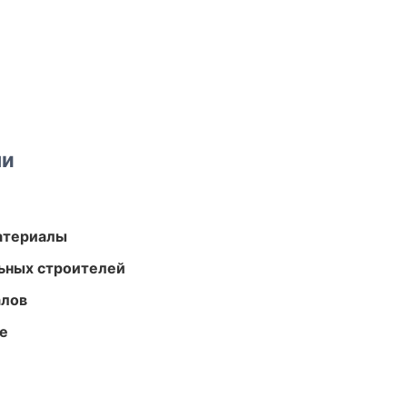
ми
атериалы
ьных строителей
алов
те