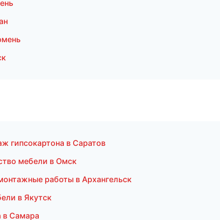
ень
ан
юмень
ск
аж гипсокартона в Саратов
ство мебели в Омск
монтажные работы в Архангельск
ели в Якутск
 в Самара