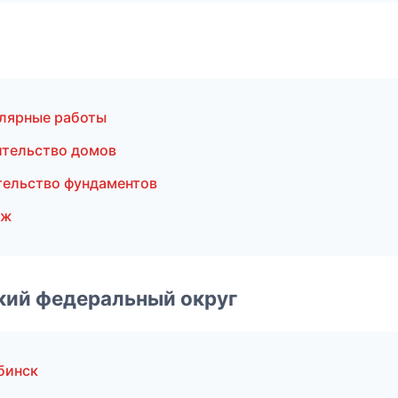
лярные работы
ительство домов
ельство фундаментов
аж
ский федеральный округ
бинск