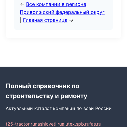
←
Все компании в регионе
Приволжский федеральный округ
|
Главная страница
→
Полный справочник по
строительству и ремонту
Актуальный каталог компаний по всей России
t25-tractor.ru
nashicveti.ru
alutex.spb.ru
fas.ru