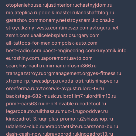
otopleniehouse.ru
justinterior.ru
chastnyjdom.ru
mojateplica.ru
podelkimaster.ru
landshaftblog.ru
garazhov.com
monamy.net
stroysnami.kz
lcna.kz
stroyu.kz
my-vesta.com
timeszp.com
avtoguru.net
zsmh.com.ua
allcelebsplasticsurgery.com
all-tattoos-for-men.com
poisk-auto.com
best-radio.com.ua
ost-engineering.com
kuryatnik.info
euroshiny.com.ua
poremontuavto.com
searchus-nauti.ru
mirmam.info
smi366.ru
transgazstroy.ru
orgmanagement.org
yes-fitness.ru
xtreme-rp.ru
wasdpvp.ru
voda-otri.ru
tishinapve.ru
orenferma.ru
avtoservis-avgust.ru
lord-tv.ru
backstage-682-music.ru
lordfilm7.ru
lordfilm13.ru
prime-cars63.ru
un-believable.ru
codetool.ru
legardoauto.ru
lithasa.ru
muz-1.ru
gooddver.ru
kinozadrot-3.ru
qr-plus-promo.ru
2shizashop.ru
udalenka-club.ru
nerabotaetsite.ru
carszona-bu.ru
dash-cash-now.ru
bravoprod.ru
kinozadrot13.ru