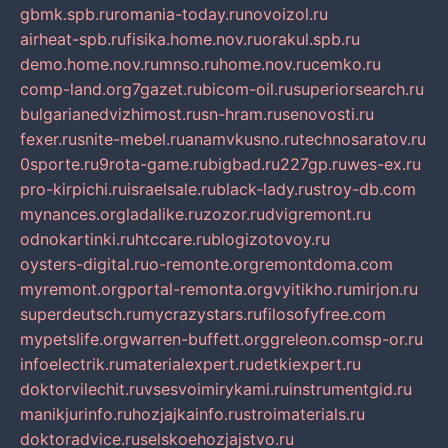
gbmk.spb.ru
romania-today.ru
novoizol.ru
airheat-spb.ru
fisika.home.nov.ru
orakul.spb.ru
demo.home.nov.ru
mnso.ru
home.nov.ru
cemko.ru
comp-land.org
7gazet.ru
bicom-oil.ru
superiorsearch.ru
bulgarianedvizhimost.ru
sn-hram.ru
senovosti.ru
fexer.ru
snite-mebel.ru
anamvkusno.ru
technosaratov.ru
0sporte.ru
9rota-game.ru
bigbad.ru
227gp.ru
wes-ex.ru
pro-kirpichi.ru
israelsale.ru
black-lady.ru
stroy-db.com
mynances.org
ladalike.ru
zozor.ru
dvigremont.ru
odnokartinki.ru
htccare.ru
blogizotovoy.ru
oysters-digital.ru
o-remonte.org
remontdoma.com
myremont.org
portal-remonta.org
vyitikho.ru
mirjon.ru
superdeutsch.ru
mycrazystars.ru
filosofyfree.com
mypetslife.org
warren-buffett.org
greleon.com
sp-or.ru
infoelectrik.ru
materialexpert.ru
detkiexpert.ru
doktorvilechit.ru
vsesvoimirykami.ru
instrumentgid.ru
manikjurinfo.ru
hozjajkainfo.ru
stroimaterials.ru
doktoradvice.ru
selskoehozjajstvo.ru