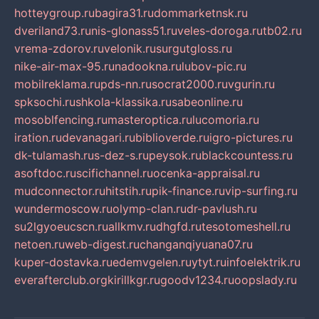
hotteygroup.ru
bagira31.ru
dommarketnsk.ru
dveriland73.ru
nis-glonass51.ru
veles-doroga.ru
tb02.ru
vrema-zdorov.ru
velonik.ru
surgutgloss.ru
nike-air-max-95.ru
nadookna.ru
lubov-pic.ru
mobilreklama.ru
pds-nn.ru
socrat2000.ru
vgurin.ru
spksochi.ru
shkola-klassika.ru
sabeonline.ru
mosoblfencing.ru
masteroptica.ru
lucomoria.ru
iration.ru
devanagari.ru
biblioverde.ru
igro-pictures.ru
dk-tulamash.ru
s-dez-s.ru
peysok.ru
blackcountess.ru
asoftdoc.ru
scifichannel.ru
ocenka-appraisal.ru
mudconnector.ru
hitstih.ru
pik-finance.ru
vip-surfing.ru
wundermoscow.ru
olymp-clan.ru
dr-pavlush.ru
su2lgyoeucscn.ru
allkmv.ru
dhgfd.ru
tesotomeshell.ru
netoen.ru
web-digest.ru
changanqiyuana07.ru
kuper-dostavka.ru
edemvgelen.ru
ytyt.ru
infoelektrik.ru
everafterclub.org
kirillkgr.ru
goodv1234.ru
oopslady.ru